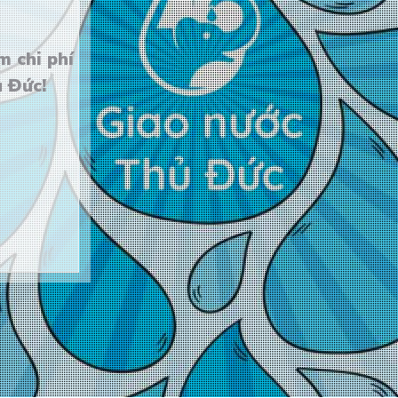
Hả
Lavi
m chi phí
ủ Đức!
Ion
Lif
Bidri