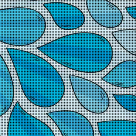
o
e
e
co