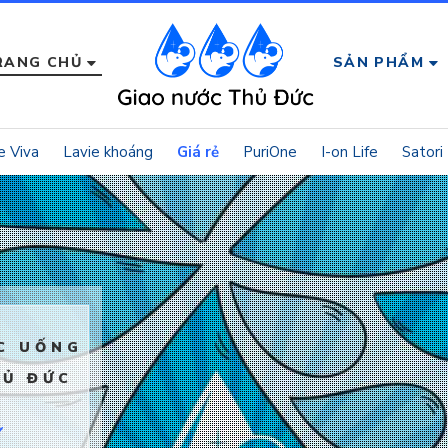
RANG CHỦ
SẢN PHẨM
Đại 
e Viva
Lavie khoáng
Giá rẻ
PuriOne
I-on Life
Satori
đổi
nướ
bìn
C UỐNG
Vĩn
HỦ ĐỨC