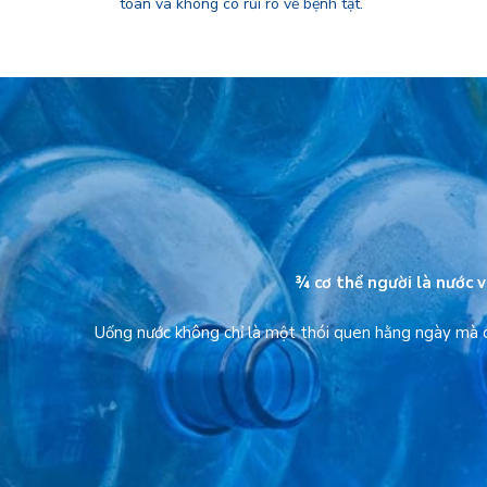
toàn và không có rủi ro về bệnh tật.
¾ cơ thể người là nước 
Uống nước không chỉ là một thói quen hằng ngày mà c