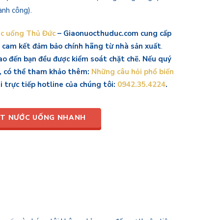
ành công).
ớc uống Thủ Đức
– Giaonuocthuduc.com cung cấp
 cam kết đảm bảo chính hãng từ nhà sản xuất
.
ao đến bạn đều được kiểm soát chặt chẽ. Nếu quý
ì, có thể tham khảo thêm:
Những câu hỏi phổ biến
i trực tiếp hotline của chúng tôi:
0942.35.4224
.
T NƯỚC UỐNG NHANH