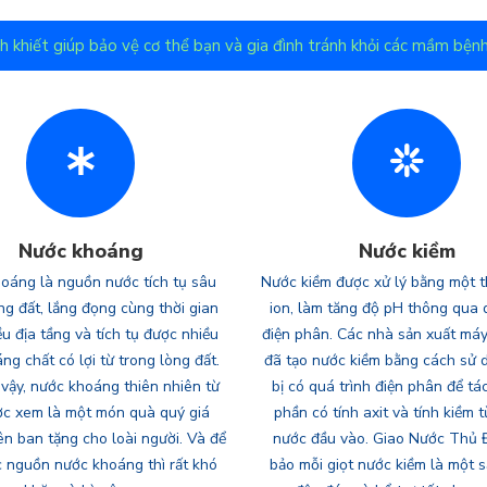
h khiết giúp bảo vệ cơ thể bạn và gia đình tránh khỏi các mầm bệnh
Nước khoáng
Nước kiềm
oáng là nguồn nước tích tụ sâu
Nước kiềm được xử lý bằng một th
ng đất, lắng đọng cùng thời gian
ion, làm tăng độ pH thông qua 
u địa tầng và tích tụ được nhiều
điện phân. Các nhà sản xuất máy
áng chất có lợi từ trong lòng đất.
đã tạo nước kiềm bằng cách sử d
 vậy, nước khoáng thiên nhiên từ
bị có quá trình điện phân để tá
ợc xem là một món quà quý giá
phần có tính axit và tính kiềm 
ên ban tặng cho loài người. Và để
nước đầu vào. Giao Nước Thủ
c nguồn nước khoáng thì rất khó
bảo mỗi giọt nước kiềm là một 