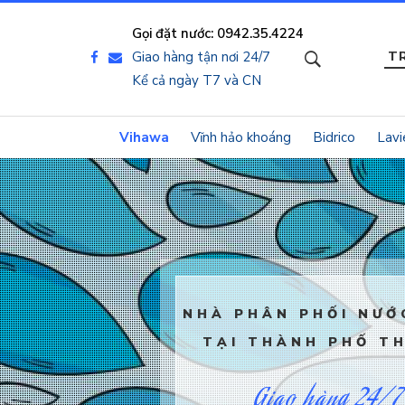
Gọi đặt nước: 0942.35.4224
Giao hàng tận nơi 24/7
T
Kể cả ngày T7 và CN
Vihawa
Vĩnh hảo khoáng
Bidrico
Lavi
NHÀ PHÂN PHỐI NƯỚ
TẠI THÀNH PHỐ T
Giao hàng 24/7