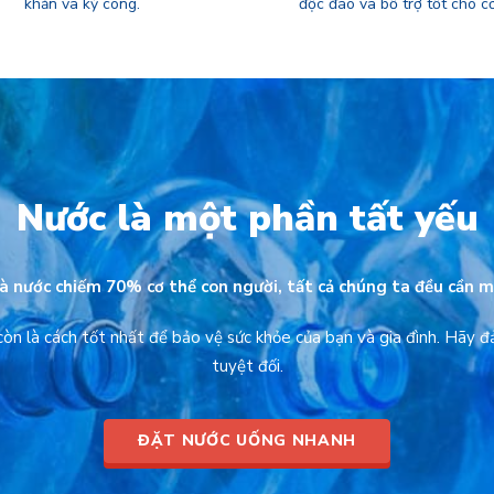
khăn và kỳ công.
độc đáo và bổ trợ tốt cho cơ
Nước là một phần tất yếu
và nước chiếm 70% cơ thể con người, tất cả chúng ta đều cần mộ
òn là cách tốt nhất để bảo vệ sức khỏe của bạn và gia đình. Hãy đ
tuyệt đối.
ĐẶT NƯỚC UỐNG NHANH