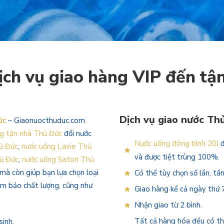
ch vụ giao hàng VIP đến tậ
Dịch vụ giao nước T
ức
– Giaonuocthuduc.com
ng tận nhà Thủ Đức
đổi nước
Nước uống đóng bình 20l
đ
ủ Đức
,
nước uống Lavie Thủ
và được tiệt trùng 100%.
hủ Đức
,
nước uống Satori Thủ
mà còn giúp bạn lựa chọn loại
Có thể tùy chọn số lần, tần
ảm bảo chất lượng, cũng như
Giao hàng kể cả ngày thứ 7
Nhận giao từ 2 bình.
Tất cả hàng hóa đều có t
sinh.