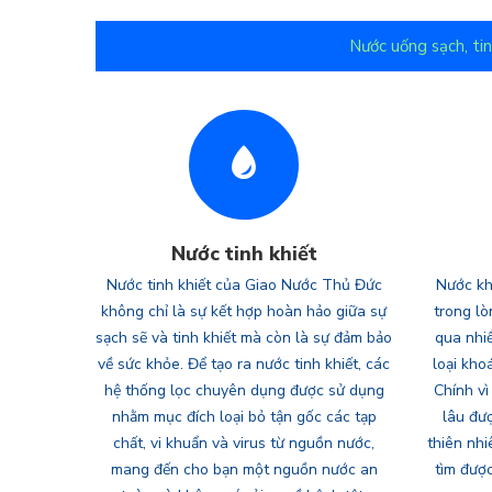
Nước uống sạch, tin
Nước tinh khiết
Nước tinh khiết của Giao Nước Thủ Đức
Nước kh
không chỉ là sự kết hợp hoàn hảo giữa sự
trong lò
sạch sẽ và tinh khiết mà còn là sự đảm bảo
qua nhiề
về sức khỏe. Để tạo ra nước tinh khiết, các
loại kho
hệ thống lọc chuyên dụng được sử dụng
Chính vì
nhằm mục đích loại bỏ tận gốc các tạp
lâu đư
chất, vi khuẩn và virus từ nguồn nước,
thiên nhi
mang đến cho bạn một nguồn nước an
tìm đượ