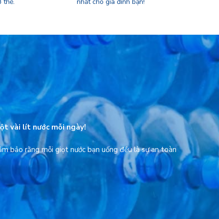
 thể.
nhất cho gia đình bạn!
t vài lít nước mỗi ngày!
ảm bảo rằng mỗi giọt nước bạn uống đều là sự an toàn