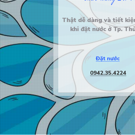
Thật dễ dàng và tiết kiệ
khi đặt nước ở Tp. Th
Đặt nước
0942.35.4224