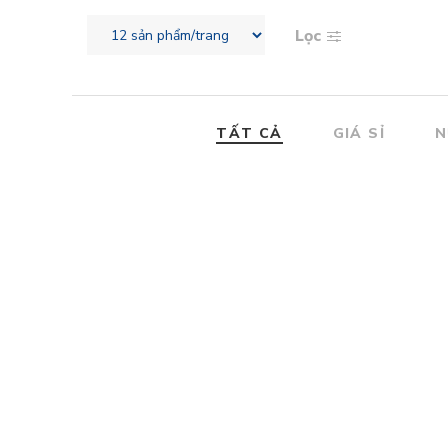
Lọc
TẤT CẢ
GIÁ SỈ
N
Giá sỉ 5bình nước khoáng Satori bình 19L