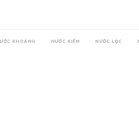
ƯỚC KHOÁNG
NƯỚC KIỀM
NƯỚC LỌC
Nước khoáng Satori bình vòi đa năng