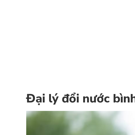
275,000
₫
265,000
₫
THÊM VÀO GIỎ HÀNG
Đại lý đổi nước bìn