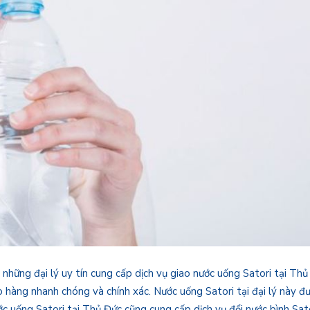
 những đại lý uy tín cung cấp dịch vụ giao nước uống Satori tại Thủ
o hàng nhanh chóng và chính xác. Nước uống Satori tại đại lý này 
c uống Satori tại Thủ Đức cũng cung cấp dịch vụ đổi nước bình Sat