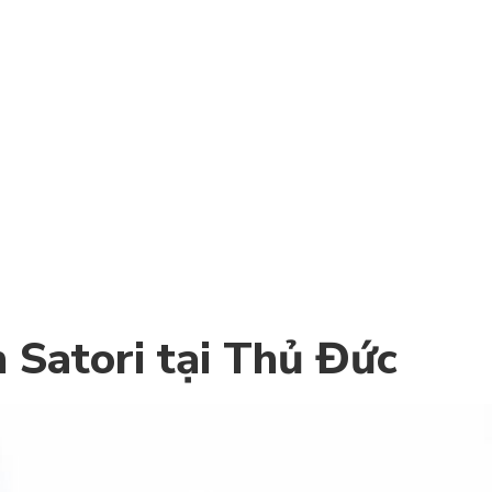
61,000
₫
55,000
₫
THÊM VÀO GIỎ HÀNG
h Satori tại Thủ Đức