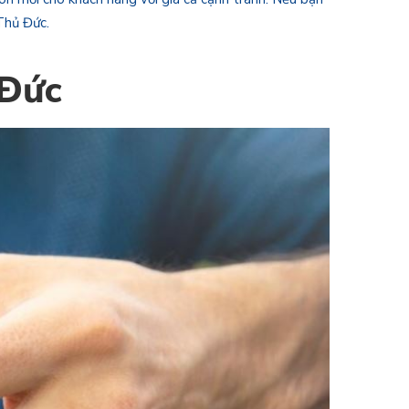
 Thủ Đức.
 Đức