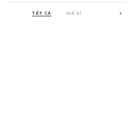
TẤT CẢ
GIÁ SỈ
+
Giá sỉ 5bình Nước khoáng Lavie