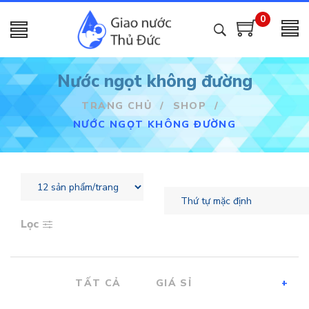
0
Nước ngọt không đường
TRANG CHỦ
/
SHOP
/
NƯỚC NGỌT KHÔNG ĐƯỜNG
Lọc
TẤT CẢ
GIÁ SỈ
+