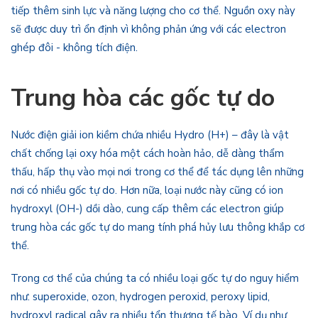
tiếp thêm sinh lực và năng lượng cho cơ thể. Nguồn oxy này
sẽ được duy trì ổn định vì không phản ứng với các electron
ghép đôi - không tích điện.
Trung hòa các gốc tự do
Nước điện giải ion kiềm chứa nhiều Hydro (H+) – đây là vật
chất chống lại oxy hóa một cách hoàn hảo, dễ dàng thẩm
thấu, hấp thụ vào mọi nơi trong cơ thể để tác dụng lên những
nơi có nhiều gốc tự do. Hơn nữa, loại nước này cũng có ion
hydroxyl (OH-) dồi dào, cung cấp thêm các electron giúp
trung hòa các gốc tự do mang tính phá hủy lưu thông khắp cơ
thể.
Trong cơ thể của chúng ta có nhiều loại gốc tự do nguy hiểm
như: superoxide, ozon, hydrogen peroxid, peroxy lipid,
hydroxyl radical gây ra nhiều tổn thương tế bào. Ví dụ như