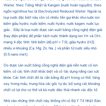
Water, theo Tiếng Nhật là Kangen (nước hoàn nguyên), theo
ngôn ngữ khoa học là Electrolyzed Reduced Water. Ngoài ra,
loại nước đặc biệt này còn có nhiều tên gọi khác như nước ion
kiềm giàu hydro, nước kiềm, nước hydro, nước kagen, nước lục
giác… Đây là loại nước được sản xuất bằng công nghệ điện giải
(hay điện phân) để phân tách nước thành dạng ion H+ và OH-,
mang 4 đặc tính: tính kiềm (độ pH > 7.0), giàu hydro (H2),
nhiều vi khoáng (Ca, Mg, Zn, Na...) và phân tử nước siêu nhỏ
(0.5 nano met).
Do được sản xuất bằng công nghệ điện giải nên nước có ion
kiềm, có các tính chất khác biệt và có tác dụng nâng cao sức
khỏe. Các tính chất đó là: cân bằng độ pH trong cơ thể, tăng
oxy trong máu, trung hòa các gốc tự do, bổ sung các khoáng
chất có lợi cho cơ thể và bù nước đào thải nhanh các độc tố.
Nhờ vào những tính chất này, không chỉ có Bộ Y Tế Nhật Bản,