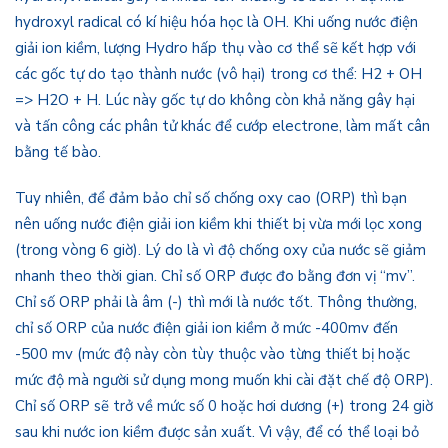
hydroxyl radical có kí hiệu hóa học là OH. Khi uống nước điện
giải ion kiềm, lượng Hydro hấp thụ vào cơ thể sẽ kết hợp với
các gốc tự do tạo thành nước (vô hại) trong cơ thể: H2 + OH
=> H2O + H. Lúc này gốc tự do không còn khả năng gây hại
và tấn công các phân tử khác để cướp electrone, làm mất cân
bằng tế bào.
Tuy nhiên, để đảm bảo chỉ số chống oxy cao (ORP) thì bạn
nên uống nước điện giải ion kiềm khi thiết bị vừa mới lọc xong
(trong vòng 6 giờ). Lý do là vì độ chống oxy của nước sẽ giảm
nhanh theo thời gian. Chỉ số ORP được đo bằng đơn vị “mv”.
Chỉ số ORP phải là âm (-) thì mới là nước tốt. Thông thường,
chỉ số ORP của nước điện giải ion kiềm ở mức -400mv đến
-500 mv (mức độ này còn tùy thuộc vào từng thiết bị hoặc
mức độ mà người sử dụng mong muốn khi cài đặt chế độ ORP).
Chỉ số ORP sẽ trở về mức số 0 hoặc hơi dương (+) trong 24 giờ
sau khi nước ion kiềm được sản xuất. Vì vậy, để có thể loại bỏ