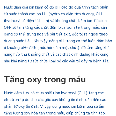
Nước điện giải ion kiềm có độ pH cao do quá trình tách phân
tử nước thành các ion H+ (hydro có điện tích dương), OH-
(hydroxyl có điện tích âm) và khoáng chất kiềm ion. Các ion
OH- sẽ làm tăng các chất đệm bicarbonate trong máu, cân
bằng cơ thể, trung hòa và bài tiết axit, độc tố ra ngoài theo
đường nước tiểu. Như vậy, nồng pH trong cơ thể luôn đảm bảo
ở khoảng pH=7.35 (mức hơi kiềm một chút), để làm tăng khả
năng hấp thu khoáng chất và các chất dinh dưỡng khác cũng
như khả năng tự sửa chữa, loại bỏ các yếu tố gây ra bệnh tật.
Tăng oxy trong máu
Nước kiềm tươi có chứa nhiều ion hydroxyl (OH-) tăng các
electron tự do cho các gốc oxy không ổn định, dẫn đến các
phân tử oxy ổn định. Vì vậy, uống nước ion kiềm tươi sẽ làm
tăng lượng oxy hòa tan trong máu, giúp chúng ta tỉnh táo,