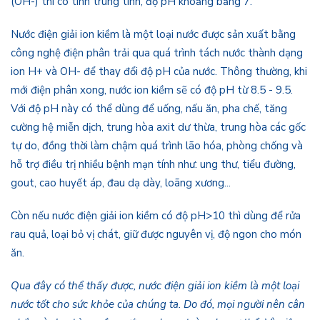
(OH-) thì có tính trung tính, độ pH khoảng bằng 7.
Nước điện giải ion kiềm là một loại nước được sản xuất bằng
công nghệ điện phân trải qua quá trình tách nước thành dạng
ion H+ và OH- để thay đổi độ pH của nước. Thông thường, khi
mới điện phân xong, nước ion kiềm sẽ có độ pH từ 8.5 - 9.5.
Với độ pH này có thể dùng để uống, nấu ăn, pha chế, tăng
cường hệ miễn dịch, trung hòa axit dư thừa, trung hòa các gốc
tự do, đồng thời làm chậm quá trình lão hóa, phòng chống và
hỗ trợ điều trị nhiều bệnh mạn tính như: ung thư, tiểu đường,
gout, cao huyết áp, đau dạ dày, loãng xương...
Còn nếu nước điện giải ion kiềm có độ pH>10 thì dùng để rửa
rau quả, loại bỏ vị chát, giữ được nguyên vị, độ ngon cho món
ăn.
Qua đây có thể thấy được, nước điện giải ion kiềm là một loại
nước tốt cho sức khỏe của chúng ta. Do đó, mọi người nên cân