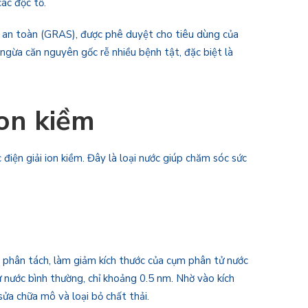
ác độc tố.
 an toàn (GRAS), được phê duyệt cho tiêu dùng của
ngừa căn nguyên gốc rễ nhiều bệnh tật, đặc biệt là
ion kiềm
iện giải ion kiềm. Đây là loại nước giúp chăm sóc sức
ợc phân tách, làm giảm kích thước của cụm phân tử nước
ử nước bình thường, chỉ khoảng 0.5 nm. Nhờ vào kích
ửa chữa mô và loại bỏ chất thải.