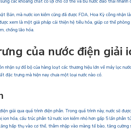
sung các khoáng chất có lợi cho cơ thể và bù nước đào thải nhanh c
Nhật Bản, mà nước ion kiềm cũng đã được FDA, Hoa Kỳ công nhận là
ược xem là một giải pháp cải thiện hệ tiêu hóa, giúp cơ thể phòng 
ềm, chống lão hóa.
rưng của nước điện giải 
nhận sự đổ bộ của hàng loạt các thương hiệu lớn về máy lọc nước đ
hất đặc trưng mà hiện nay chưa một loại nước nào có.
h
điện giải qua quá trình điện phân. Trong quá trình này, nước sẽ đư
ị ion hóa, cấu trúc phân tử nước ion kiềm nhỏ hơn gấp 5 lần phân t
tăng hấp thụ vào cơ thể, thâm nhập vào màng tế bào, tăng cường s