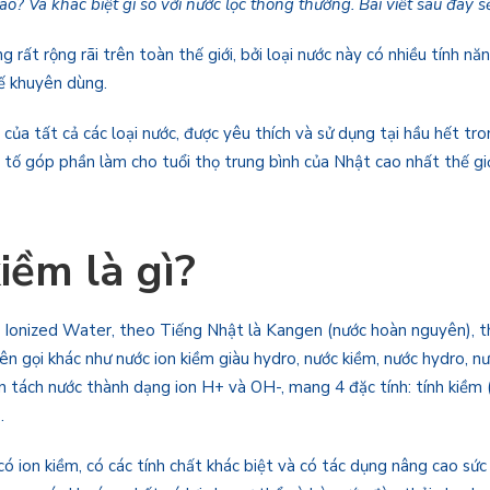
ào? Và khác biệt gì so với nước lọc thông thường. Bài viết sau đây s
ụng rất rộng rãi trên toàn thế giới, bởi loại nước này có nhiều tính 
tế khuyên dùng.
của tất cả các loại nước, được yêu thích và sử dụng tại hầu hết tro
tố góp phần làm cho tuổi thọ trung bình của Nhật cao nhất thế giới
iềm là gì?
ine Ionized Water, theo Tiếng Nhật là Kangen (nước hoàn nguyên),
tên gọi khác như nước ion kiềm giàu hydro, nước kiềm, nước hydro, n
 tách nước thành dạng ion H+ và OH-, mang 4 đặc tính: tính kiềm (
.
 ion kiềm, có các tính chất khác biệt và có tác dụng nâng cao sức