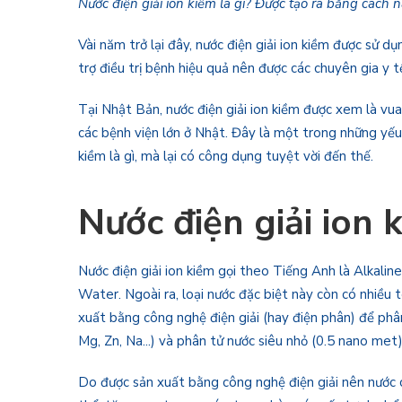
Nước điện giải ion kiềm là gì? Được tạo ra bằng cách n
Vài năm trở lại đây, nước điện giải ion kiềm được sử d
trợ điều trị bệnh hiệu quả nên được các chuyên gia y 
Tại Nhật Bản, nước điện giải ion kiềm được xem là vua 
các bệnh viện lớn ở Nhật. Đây là một trong những yếu 
kiềm là gì, mà lại có công dụng tuyệt vời đến thế.
Nước điện giải ion k
Nước điện giải ion kiềm gọi theo Tiếng Anh là Alkal
Water. Ngoài ra, loại nước đặc biệt này còn có nhiều 
xuất bằng công nghệ điện giải (hay điện phân) để phân
Mg, Zn, Na...) và phân tử nước siêu nhỏ (0.5 nano met)
Do được sản xuất bằng công nghệ điện giải nên nước có