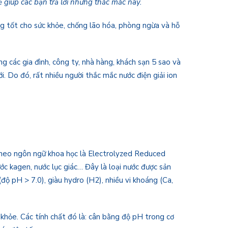
ẽ giúp các bạn trả lời những thắc mắc này.
năng tốt cho sức khỏe, chống lão hóa, phòng ngừa và hỗ
ng các gia đình, công ty, nhà hàng, khách sạn 5 sao và
. Do đó, rất nhiều người thắc mắc nước điện giải ion
 theo ngôn ngữ khoa học là Electrolyzed Reduced
ước kagen, nước lục giác… Đây là loại nước được sản
độ pH > 7.0), giàu hydro (H2), nhiều vi khoáng (Ca,
 khỏe. Các tính chất đó là: cân bằng độ pH trong cơ