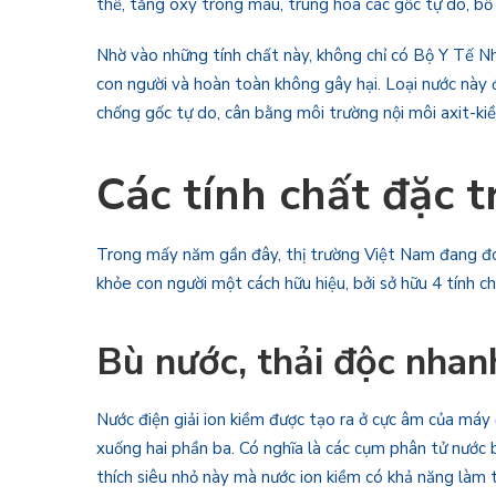
thể, tăng oxy trong máu, trung hòa các gốc tự do, bổ 
Nhờ vào những tính chất này, không chỉ có Bộ Y Tế 
con người và hoàn toàn không gây hại. Loại nước này đ
chống gốc tự do, cân bằng môi trường nội môi axit-ki
Các tính chất đặc t
Trong mấy năm gần đây, thị trường Việt Nam đang đón 
khỏe con người một cách hữu hiệu, bởi sở hữu 4 tính c
Bù nước, thải độc nhan
Nước điện giải ion kiềm được tạo ra ở cực âm của máy 
xuống hai phần ba. Có nghĩa là các cụm phân tử nước b
thích siêu nhỏ này mà nước ion kiềm có khả năng làm 