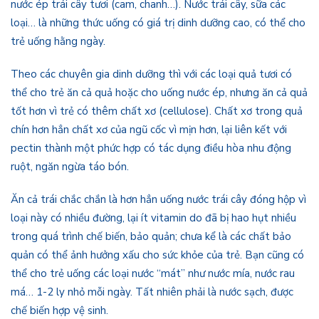
nước ép trái cây tươi (cam, chanh…). Nước trái cây, sữa các
loại… là những thức uống có giá trị dinh dưỡng cao, có thể cho
trẻ uống hằng ngày.
Theo các chuyên gia dinh dưỡng thì với các loại quả tươi có
thể cho trẻ ăn cả quả hoặc cho uống nước ép, nhưng ăn cả quả
tốt hơn vì trẻ có thêm chất xơ (cellulose). Chất xơ trong quả
chín hơn hẳn chất xơ của ngũ cốc vì mịn hơn, lại liên kết với
pectin thành một phức hợp có tác dụng điều hòa nhu động
ruột, ngăn ngừa táo bón.
Ăn cả trái chắc chắn là hơn hẳn uống nước trái cây đóng hộp vì
loại này có nhiều đường, lại ít vitamin do đã bị hao hụt nhiều
trong quá trình chế biến, bảo quản; chưa kể là các chất bảo
quản có thể ảnh hưởng xấu cho sức khỏe của trẻ. Bạn cũng có
thể cho trẻ uống các loại nước “mát” như nước mía, nước rau
má… 1-2 ly nhỏ mỗi ngày. Tất nhiên phải là nước sạch, được
chế biến hợp vệ sinh.