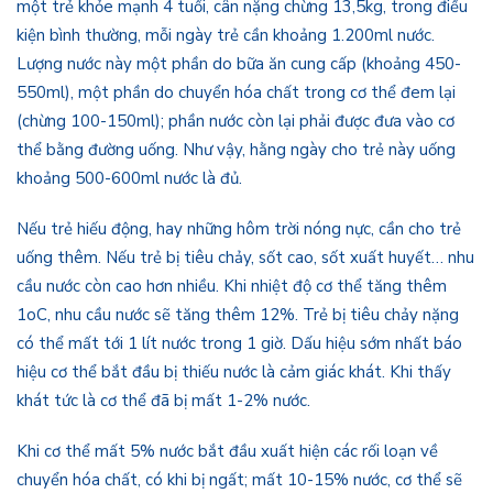
một trẻ khỏe mạnh 4 tuổi, cân nặng chừng 13,5kg, trong điều
kiện bình thường, mỗi ngày trẻ cần khoảng 1.200ml nước.
Lượng nước này một phần do bữa ăn cung cấp (khoảng 450-
550ml), một phần do chuyển hóa chất trong cơ thể đem lại
(chừng 100-150ml); phần nước còn lại phải được đưa vào cơ
thể bằng đường uống. Như vậy, hằng ngày cho trẻ này uống
khoảng 500-600ml nước là đủ.
Nếu trẻ hiếu động, hay những hôm trời nóng nực, cần cho trẻ
uống thêm. Nếu trẻ bị tiêu chảy, sốt cao, sốt xuất huyết… nhu
cầu nước còn cao hơn nhiều. Khi nhiệt độ cơ thể tăng thêm
1oC, nhu cầu nước sẽ tăng thêm 12%. Trẻ bị tiêu chảy nặng
có thể mất tới 1 lít nước trong 1 giờ. Dấu hiệu sớm nhất báo
hiệu cơ thể bắt đầu bị thiếu nước là cảm giác khát. Khi thấy
khát tức là cơ thể đã bị mất 1-2% nước.
Khi cơ thể mất 5% nước bắt đầu xuất hiện các rối loạn về
chuyển hóa chất, có khi bị ngất; mất 10-15% nước, cơ thể sẽ