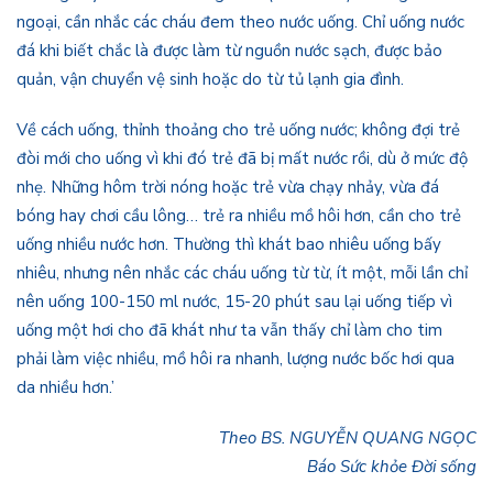
ngoại, cần nhắc các cháu đem theo nước uống. Chỉ uống nước
đá khi biết chắc là được làm từ nguồn nước sạch, được bảo
quản, vận chuyển vệ sinh hoặc do từ tủ lạnh gia đình.
Về cách uống, thỉnh thoảng cho trẻ uống nước; không đợi trẻ
đòi mới cho uống vì khi đó trẻ đã bị mất nước rồi, dù ở mức độ
nhẹ. Những hôm trời nóng hoặc trẻ vừa chạy nhảy, vừa đá
bóng hay chơi cầu lông… trẻ ra nhiều mồ hôi hơn, cần cho trẻ
uống nhiều nước hơn. Thường thì khát bao nhiêu uống bấy
nhiêu, nhưng nên nhắc các cháu uống từ từ, ít một, mỗi lần chỉ
nên uống 100-150 ml nước, 15-20 phút sau lại uống tiếp vì
uống một hơi cho đã khát như ta vẫn thấy chỉ làm cho tim
phải làm việc nhiều, mồ hôi ra nhanh, lượng nước bốc hơi qua
da nhiều hơn.’
Theo BS. NGUYỄN QUANG NGỌC
Báo Sức khỏe Đời sống