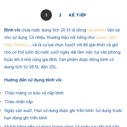
1
2
KẾ TIẾP
Bình vòi
chứa nước dung tích 20 lít là dòng
sản phẩm
tiện lợi
cho sử dụng. Có nhiều thương hiệu nổi tiếng như
Lavie
,
Vĩnh
Hảo
,
Bidrico
..., và là sự lựa chọn tuyệt vời để giải khát và giữ
cho cơ thể luôn đủ nước suốt ngày dài làm việc tại văn phòng
hoặc khi ở nhà cùng gia đình. Sản phẩm được đóng bình có
dung tích từ 18,5L đến 20L.
Hướng dẫn sử dụng bình vòi
Tháo màng co bảo vệ nắp bình
Tháo nhãn nắp
Ngày sản xuất, Hạn sử dụng được ghi trên bình. Sử dụng trước
hạn dùng ghi trên bình.
Khách hàng nên sử dụng trong vòng 14 ngày sau khi mở nắp