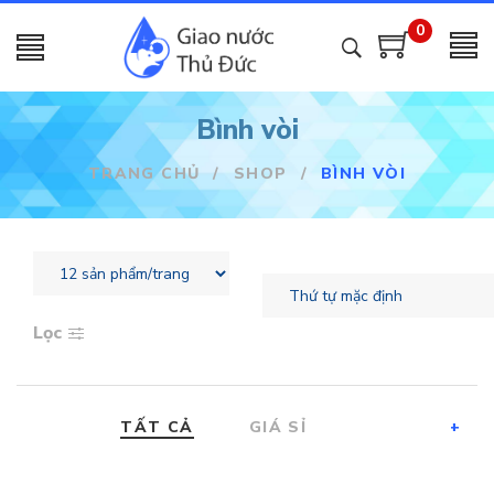
0
Bình vòi
TRANG CHỦ
/
SHOP
/
BÌNH VÒI
Lọc
TẤT CẢ
GIÁ SỈ
+