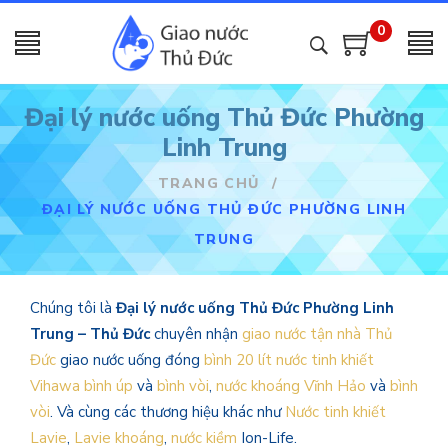
0
Đại lý nước uống Thủ Đức Phường
Linh Trung
TRANG CHỦ
/
ĐẠI LÝ NƯỚC UỐNG THỦ ĐỨC PHƯỜNG LINH
TRUNG
Chúng tôi là
Đại lý nước uống Thủ Đức Phường Linh
Trung – Thủ Đức
chuyên nhận
giao nước tận nhà Thủ
Đức
giao nước uống đóng
bình 20 lít
nước tinh khiết
Vihawa bình úp
và
bình vòi
,
nước khoáng Vĩnh Hảo
và
bình
vòi
. Và cùng các thương hiệu khác như
Nước tinh khiết
Lavie
,
Lavie khoáng
,
nước kiềm
Ion-Life.