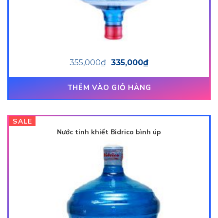
355,000
₫
335,000
₫
THÊM VÀO GIỎ HÀNG
SALE
Nước tinh khiết Bidrico bình úp