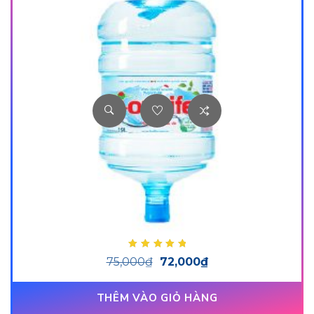
Được xếp hạng
75,000
₫
72,000
₫
5.00
5 sao
THÊM VÀO GIỎ HÀNG