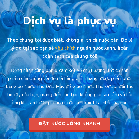
Dịch vụ là phục vụ
Theo chúng tôi được biết, không ai thích nước bẩn. Đó là
lý do tại sao bạn sẽ
yêu thích
nguồn nước xanh, hoàn
toàn sạch của chúng tôi!
Đồng hành cùng bạn & cam kết về chất lượng, tất cả sản
phẩm của chúng tôi đều là hàng chính hãng, được phân phối
bởi Giao Nước Thủ Đức. Hãy để Giao Nước Thủ Đức là đối tác
tin cậy của bạn, mang đến cho bạn không gian an tâm và hài
lòng khi tận hưởng nguồn nước tinh khiết tại nhà của bạn.
ĐẶT NƯỚC UỐNG NHANH