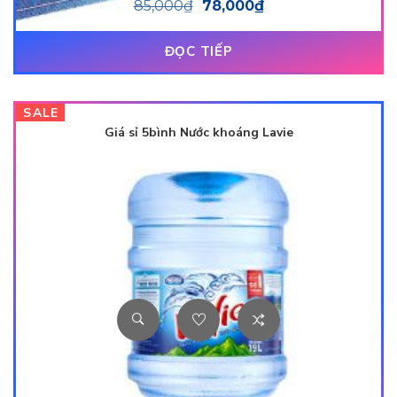
85,000
₫
78,000
₫
ĐỌC TIẾP
SALE
Giá sỉ 5bình Nước khoáng Lavie