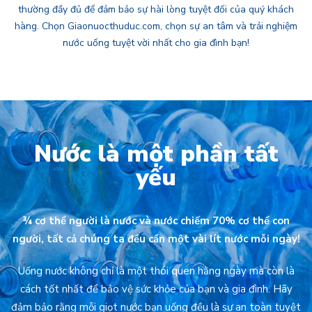
thường đầy đủ để đảm bảo sự hài lòng tuyệt đối của quý khách
hàng. Chọn Giaonuocthuduc.com, chọn sự an tâm và trải nghiệm
nước uống tuyệt vời nhất cho gia đình bạn!
Nước là một phần tất
yếu
¾ cơ thể người là nước và nước chiếm 70% cơ thể con
người, tất cả chúng ta đều cần một vài lít nước mỗi ngày!
Uống nước không chỉ là một thói quen hằng ngày mà còn là
cách tốt nhất để bảo vệ sức khỏe của bạn và gia đình. Hãy
đảm bảo rằng mỗi giọt nước bạn uống đều là sự an toàn tuyệt