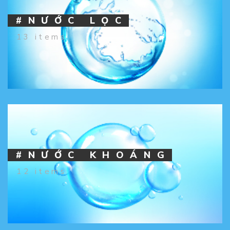
#NƯỚC LỌC
13 items
#NƯỚC KHOÁNG
12 items