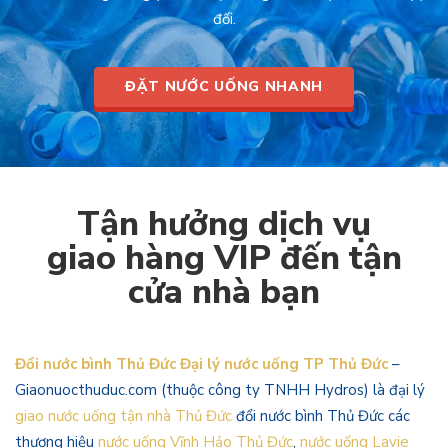
đối.
ĐẶT NƯỚC UỐNG NHANH
Tận hưởng dịch vụ
giao hàng VIP đến tận
cửa nhà bạn
Đổi nước bình Thủ Đức Đại lý nước uống TP Thủ Đức
–
Giaonuocthuduc.com (thuộc công ty TNHH Hydros) là đại lý
giao nước uống tận nhà Thủ Đức
đổi nước bình Thủ Đức các
thương hiệu
nước uống Vĩnh Hảo Thủ Đức
,
nước uống Lavie