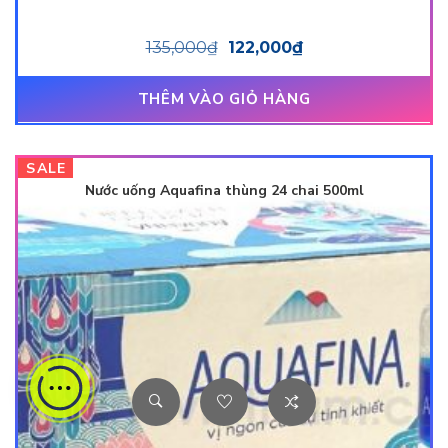
135,000
₫
122,000
₫
THÊM VÀO GIỎ HÀNG
SALE
Nước uống Aquafina thùng 24 chai 500ml