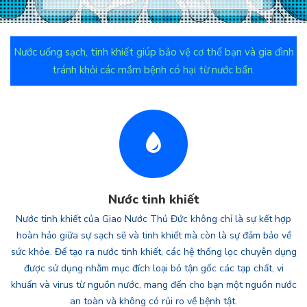
Nước uống sạch, tinh khiết giúp bảo vệ cơ thể bạn và gia đình
tránh khỏi các mầm bệnh có hại từ nước bẩn.
Nước tinh khiết
Nước tinh khiết của Giao Nước Thủ Đức không chỉ là sự kết hợp
hoàn hảo giữa sự sạch sẽ và tinh khiết mà còn là sự đảm bảo về
sức khỏe. Để tạo ra nước tinh khiết, các hệ thống lọc chuyên dụng
được sử dụng nhằm mục đích loại bỏ tận gốc các tạp chất, vi
khuẩn và virus từ nguồn nước, mang đến cho bạn một nguồn nước
an toàn và không có rủi ro về bệnh tật.