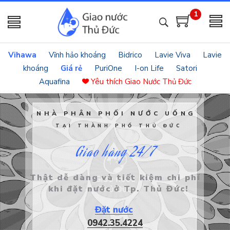
1
Vihawa
Vĩnh hảo khoáng
Bidrico
Lavie Viva
Lavie
khoáng
Giá rẻ
PuriOne
I-on Life
Satori
Aquafina
Yêu thích
Giao Nước Thủ Đức
NHÀ PHÂN PHỐI NƯỚC UỐNG
TẠI THÀNH PHỐ THỦ ĐỨC
Giao hàng 24/7
Thật dễ dàng và tiết kiệm chi phí
khi đặt nước ở Tp. Thủ Đức!
Đặt nước
0942.35.4224