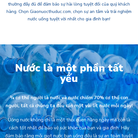
thường đầy đủ để đảm bảo sự hài lòng tuyệt đối của quý khách
hàng. Chọn Giaonuocthuduc.com, chọn sự an tâm và trải nghiệm
nước uống tuyệt vời nhất cho gia đình bạn!
Nước là một phần tất
yếu
¾ cơ thể người là nước và nước chiếm 70% cơ thể con
người, tất cả chúng ta đều cần một vài lít nước mỗi ngày!
Uống nước không chỉ là một thói quen hằng ngày mà còn là
cách tốt nhất để bảo vệ sức khỏe của bạn và gia đình. Hãy
đảm bảo rằng mỗi giọt nước bạn uống đều là sự an toàn tuyệt