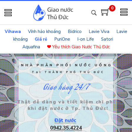
0
Vihawa
Vĩnh hảo khoáng
Bidrico
Lavie Viva
Lavie
khoáng
Giá rẻ
PuriOne
I-on Life
Satori
Aquafina
Yêu thích
Giao Nước Thủ Đức
NHÀ PHÂN PHỐI NƯỚC UỐNG
TẠI THÀNH PHỐ THỦ ĐỨC
Giao hàng 24/7
Thật dễ dàng và tiết kiệm chi phí
khi đặt nước ở Tp. Thủ Đức!
Đặt nước
0942.35.4224