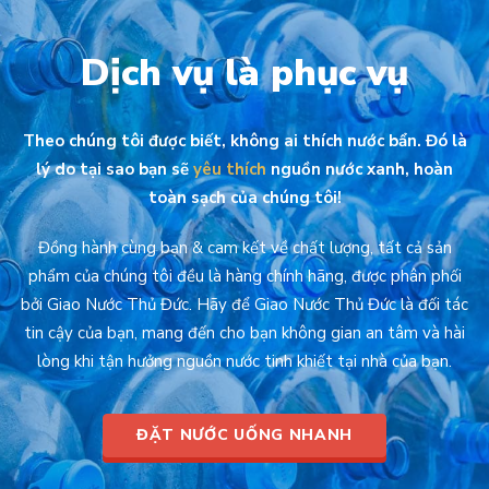
Dịch vụ là phục vụ
Theo chúng tôi được biết, không ai thích nước bẩn. Đó là
lý do tại sao bạn sẽ
yêu thích
nguồn nước xanh, hoàn
toàn sạch của chúng tôi!
Đồng hành cùng bạn & cam kết về chất lượng, tất cả sản
phẩm của chúng tôi đều là hàng chính hãng, được phân phối
bởi Giao Nước Thủ Đức. Hãy để Giao Nước Thủ Đức là đối tác
tin cậy của bạn, mang đến cho bạn không gian an tâm và hài
lòng khi tận hưởng nguồn nước tinh khiết tại nhà của bạn.
ĐẶT NƯỚC UỐNG NHANH