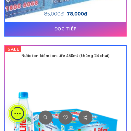
85,000
₫
78,000
₫
ĐỌC TIẾP
SALE
Nước ion kiềm ion-life 450ml (thùng 24 chai)