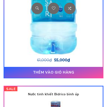
61,000
₫
55,000
₫
THÊM VÀO GIỎ HÀNG
SALE
Nước tinh khiết Bidrico bình úp