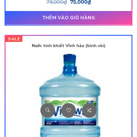
79,000
₫
75,000
₫
hạng
3.50
5
sao
THÊM VÀO GIỎ HÀNG
SALE
Nước tinh khiết Vĩnh hảo (bình vòi)