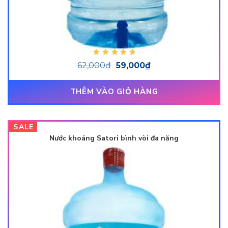
Được xếp hạng
62,000
₫
59,000
₫
5.00
5 sao
THÊM VÀO GIỎ HÀNG
SALE
Nước khoáng Satori bình vòi đa năng