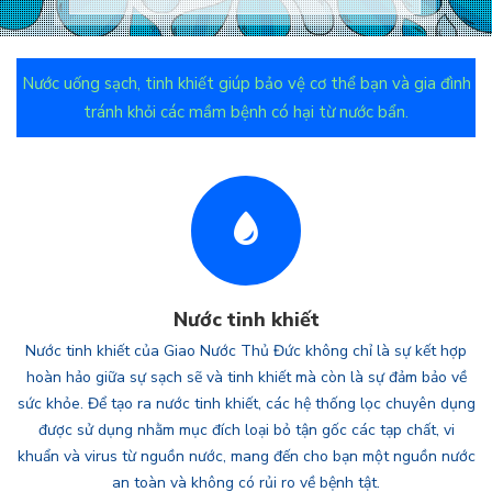
Nước uống sạch, tinh khiết giúp bảo vệ cơ thể bạn và gia đình
tránh khỏi các mầm bệnh có hại từ nước bẩn.
Nước tinh khiết
Nước tinh khiết của Giao Nước Thủ Đức không chỉ là sự kết hợp
hoàn hảo giữa sự sạch sẽ và tinh khiết mà còn là sự đảm bảo về
sức khỏe. Để tạo ra nước tinh khiết, các hệ thống lọc chuyên dụng
được sử dụng nhằm mục đích loại bỏ tận gốc các tạp chất, vi
khuẩn và virus từ nguồn nước, mang đến cho bạn một nguồn nước
an toàn và không có rủi ro về bệnh tật.