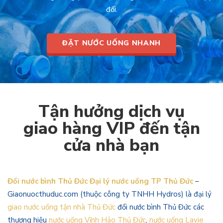
đối.
ĐẶT NƯỚC UỐNG NHANH
Tận hưởng dịch vụ
giao hàng VIP đến tận
cửa nhà bạn
Đổi nước bình Thủ Đức Đại lý nước uống TP Thủ Đức
–
Giaonuocthuduc.com (thuộc công ty TNHH Hydros) là đại lý
giao nước uống tận nhà Thủ Đức
đổi nước bình Thủ Đức các
thương hiệu
nước uống Vĩnh Hảo Thủ Đức
,
nước uống Lavie