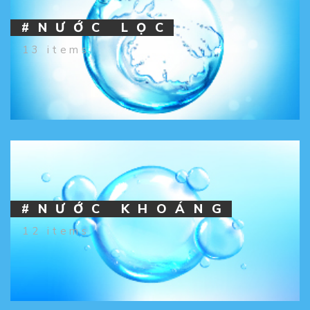
#NƯỚC LỌC
13 items
#NƯỚC KHOÁNG
12 items