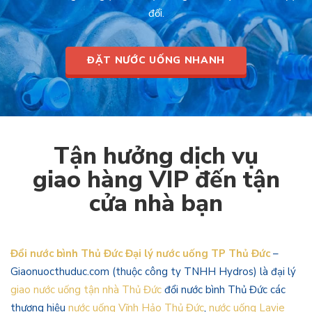
đối.
ĐẶT NƯỚC UỐNG NHANH
Tận hưởng dịch vụ
giao hàng VIP đến tận
cửa nhà bạn
Đổi nước bình Thủ Đức Đại lý nước uống TP Thủ Đức
–
Giaonuocthuduc.com (thuộc công ty TNHH Hydros) là đại lý
giao nước uống tận nhà Thủ Đức
đổi nước bình Thủ Đức các
thương hiệu
nước uống Vĩnh Hảo Thủ Đức
,
nước uống Lavie