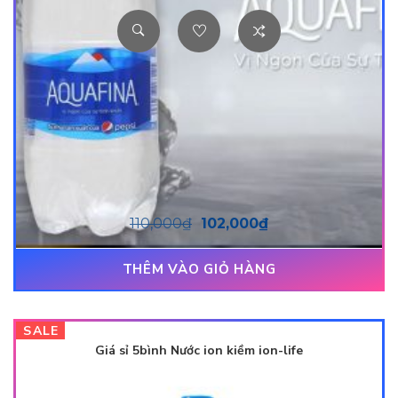
110,000
₫
102,000
₫
THÊM VÀO GIỎ HÀNG
SALE
Giá sỉ 5bình Nước ion kiềm ion-life