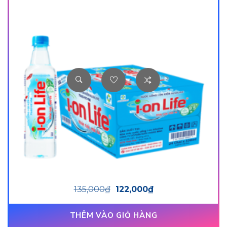
135,000
₫
122,000
₫
THÊM VÀO GIỎ HÀNG