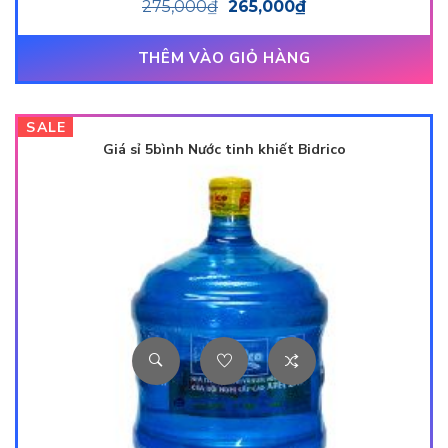
275,000
₫
265,000
₫
THÊM VÀO GIỎ HÀNG
SALE
Giá sỉ 5bình Nước tinh khiết Bidrico