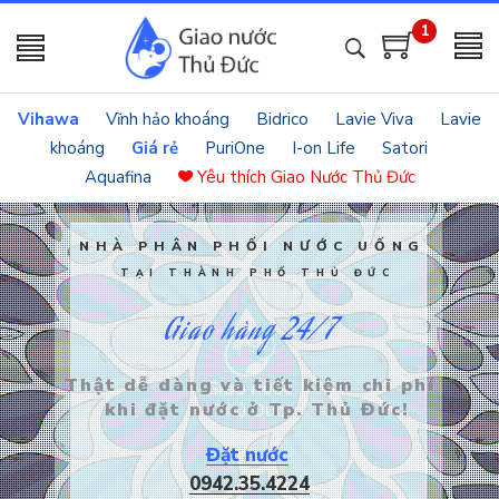
1
Vihawa
Vĩnh hảo khoáng
Bidrico
Lavie Viva
Lavie
khoáng
Giá rẻ
PuriOne
I-on Life
Satori
Aquafina
Yêu thích
Giao Nước Thủ Đức
NHÀ PHÂN PHỐI NƯỚC UỐNG
TẠI THÀNH PHỐ THỦ ĐỨC
Giao hàng 24/7
Thật dễ dàng và tiết kiệm chi phí
khi đặt nước ở Tp. Thủ Đức!
Đặt nước
0942.35.4224