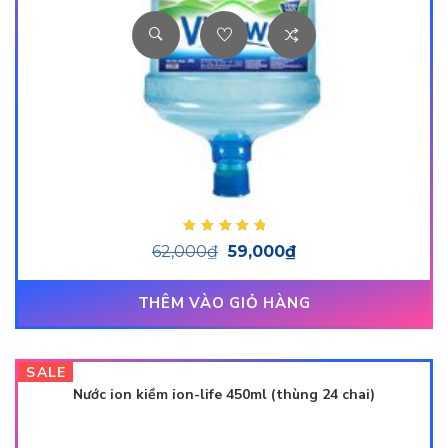
Được xếp hạng
62,000
₫
59,000
₫
5.00
5 sao
THÊM VÀO GIỎ HÀNG
SALE
Nước ion kiềm ion-life 450ml (thùng 24 chai)