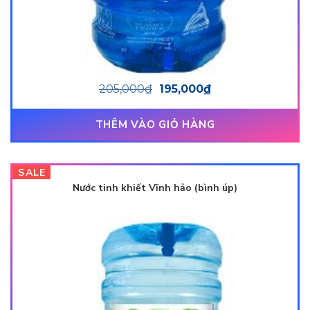
205,000
₫
195,000
₫
THÊM VÀO GIỎ HÀNG
SALE
Nước tinh khiết Vĩnh hảo (bình úp)