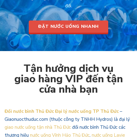
đối.
ĐẶT NƯỚC UỐNG NHANH
Tận hưởng dịch vụ
giao hàng VIP đến tận
cửa nhà bạn
Đổi nước bình Thủ Đức Đại lý nước uống TP Thủ Đức
–
Giaonuocthuduc.com (thuộc công ty TNHH Hydros) là đại lý
giao nước uống tận nhà Thủ Đức
đổi nước bình Thủ Đức các
thương hiệu
nước uống Vĩnh Hảo Thủ Đức
,
nước uống Lavie