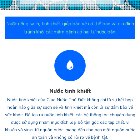
Nước uống sạch, tinh khiết giúp bảo vệ cơ thể bạn và gia đình
tránh khỏi các mầm bệnh có hại từ nước bẩn.
Nước tinh khiết
Nước tinh khiết của Giao Nước Thủ Đức không chỉ là sự kết hợp
hoàn hảo giữa sự sạch sẽ và tinh khiết mà còn là sự đảm bảo về
sức khỏe. Để tạo ra nước tinh khiết, các hệ thống lọc chuyên dụng
được sử dụng nhằm mục đích loại bỏ tận gốc các tạp chất, vi
khuẩn và virus từ nguồn nước, mang đến cho bạn một nguồn nước
an toàn và không có rủi ro về bệnh tật.