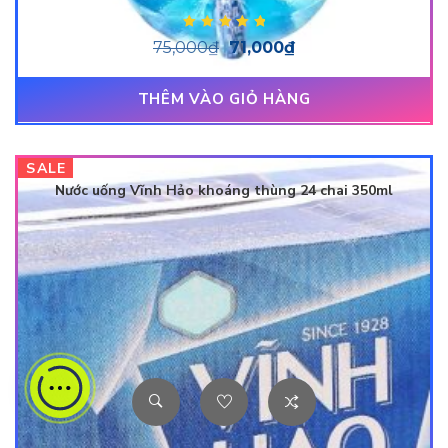
Được xếp hạng
75,000
₫
71,000
₫
5.00
5 sao
THÊM VÀO GIỎ HÀNG
SALE
Nước uống Vĩnh Hảo khoáng thùng 24 chai 350ml