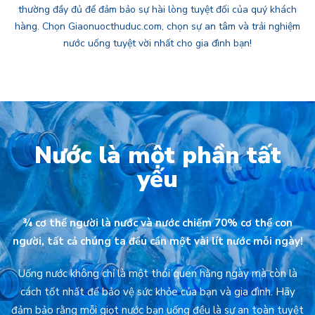
thường đầy đủ để đảm bảo sự hài lòng tuyệt đối của quý khách
hàng. Chọn Giaonuocthuduc.com, chọn sự an tâm và trải nghiệm
nước uống tuyệt vời nhất cho gia đình bạn!
Nước là một phần tất
yếu
¾ cơ thể người là nước và nước chiếm 70% cơ thể con
người, tất cả chúng ta đều cần một vài lít nước mỗi ngày!
Uống nước không chỉ là một thói quen hằng ngày mà còn là
cách tốt nhất để bảo vệ sức khỏe của bạn và gia đình. Hãy
đảm bảo rằng mỗi giọt nước bạn uống đều là sự an toàn tuyệt