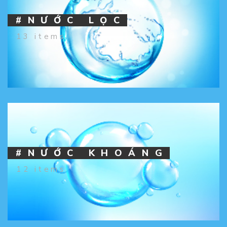
#NƯỚC LỌC
13 items
#NƯỚC KHOÁNG
12 items