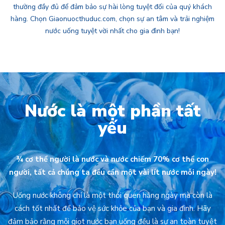
thường đầy đủ để đảm bảo sự hài lòng tuyệt đối của quý khách
hàng. Chọn Giaonuocthuduc.com, chọn sự an tâm và trải nghiệm
nước uống tuyệt vời nhất cho gia đình bạn!
Nước là một phần tất
yếu
¾ cơ thể người là nước và nước chiếm 70% cơ thể con
người, tất cả chúng ta đều cần một vài lít nước mỗi ngày!
Uống nước không chỉ là một thói quen hằng ngày mà còn là
cách tốt nhất để bảo vệ sức khỏe của bạn và gia đình. Hãy
đảm bảo rằng mỗi giọt nước bạn uống đều là sự an toàn tuyệt