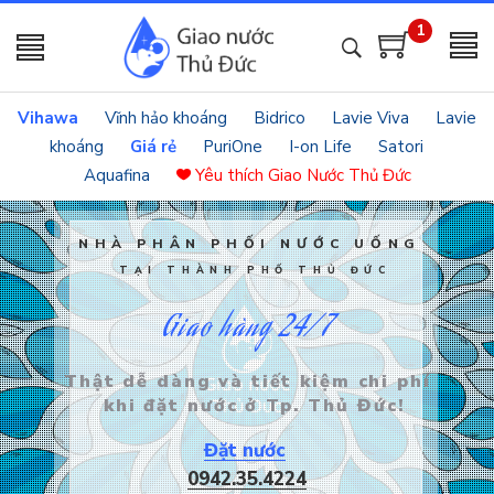
1
Vihawa
Vĩnh hảo khoáng
Bidrico
Lavie Viva
Lavie
khoáng
Giá rẻ
PuriOne
I-on Life
Satori
Aquafina
Yêu thích
Giao Nước Thủ Đức
NHÀ PHÂN PHỐI NƯỚC UỐNG
TẠI THÀNH PHỐ THỦ ĐỨC
Giao hàng 24/7
Thật dễ dàng và tiết kiệm chi phí
khi đặt nước ở Tp. Thủ Đức!
Đặt nước
0942.35.4224