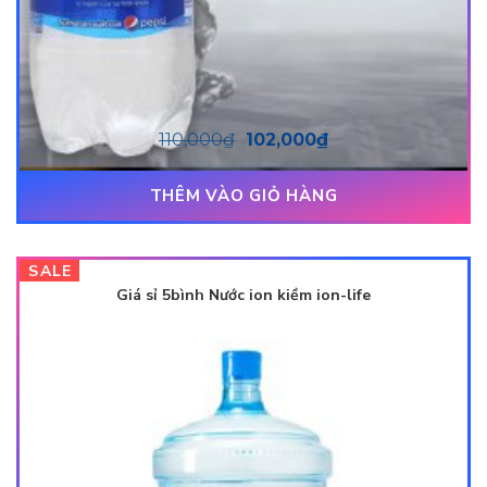
110,000
₫
102,000
₫
THÊM VÀO GIỎ HÀNG
SALE
Giá sỉ 5bình Nước ion kiềm ion-life