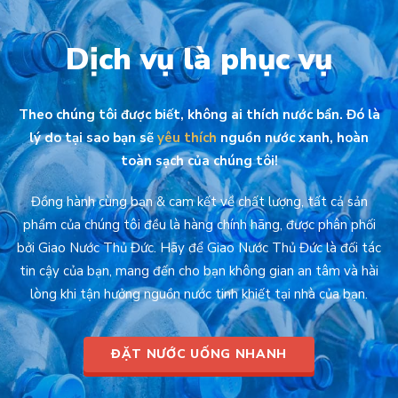
Dịch vụ là phục vụ
Theo chúng tôi được biết, không ai thích nước bẩn. Đó là
lý do tại sao bạn sẽ
yêu thích
nguồn nước xanh, hoàn
toàn sạch của chúng tôi!
Đồng hành cùng bạn & cam kết về chất lượng, tất cả sản
phẩm của chúng tôi đều là hàng chính hãng, được phân phối
bởi Giao Nước Thủ Đức. Hãy để Giao Nước Thủ Đức là đối tác
tin cậy của bạn, mang đến cho bạn không gian an tâm và hài
lòng khi tận hưởng nguồn nước tinh khiết tại nhà của bạn.
ĐẶT NƯỚC UỐNG NHANH