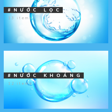
#NƯỚC LỌC
13 items
#NƯỚC KHOÁNG
12 items