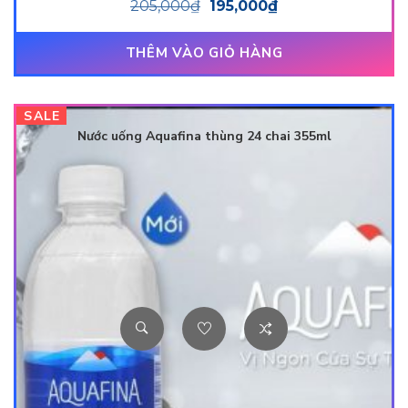
205,000
₫
195,000
₫
THÊM VÀO GIỎ HÀNG
SALE
Nước uống Aquafina thùng 24 chai 355ml