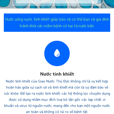
Nước uống sạch, tinh khiết giúp bảo vệ cơ thể bạn và gia đình
tránh khỏi các mầm bệnh có hại từ nước bẩn.
Nước tinh khiết
Nước tinh khiết của Giao Nước Thủ Đức không chỉ là sự kết hợp
hoàn hảo giữa sự sạch sẽ và tinh khiết mà còn là sự đảm bảo về
sức khỏe. Để tạo ra nước tinh khiết, các hệ thống lọc chuyên dụng
được sử dụng nhằm mục đích loại bỏ tận gốc các tạp chất, vi
khuẩn và virus từ nguồn nước, mang đến cho bạn một nguồn nước
an toàn và không có rủi ro về bệnh tật.