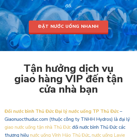
đối.
ĐẶT NƯỚC UỐNG NHANH
Tận hưởng dịch vụ
giao hàng VIP đến tận
cửa nhà bạn
Đổi nước bình Thủ Đức Đại lý nước uống TP Thủ Đức
–
Giaonuocthuduc.com (thuộc công ty TNHH Hydros) là đại lý
giao nước uống tận nhà Thủ Đức
đổi nước bình Thủ Đức các
thương hiệu
nước uống Vĩnh Hảo Thủ Đức
,
nước uống Lavie