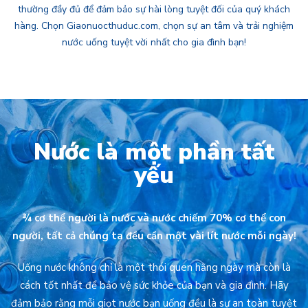
thường đầy đủ để đảm bảo sự hài lòng tuyệt đối của quý khách
hàng. Chọn Giaonuocthuduc.com, chọn sự an tâm và trải nghiệm
nước uống tuyệt vời nhất cho gia đình bạn!
Nước là một phần tất
yếu
¾ cơ thể người là nước và nước chiếm 70% cơ thể con
người, tất cả chúng ta đều cần một vài lít nước mỗi ngày!
Uống nước không chỉ là một thói quen hằng ngày mà còn là
cách tốt nhất để bảo vệ sức khỏe của bạn và gia đình. Hãy
đảm bảo rằng mỗi giọt nước bạn uống đều là sự an toàn tuyệt