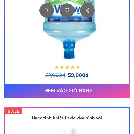
Được xếp hạng
62,000
₫
59,000
₫
5.00
5 sao
THÊM VÀO GIỎ HÀNG
SALE
Nước tinh khiết Lavie viva bình vòi