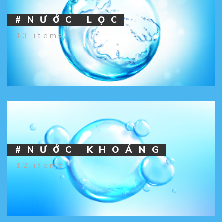
#NƯỚC LỌC
13 items
#NƯỚC KHOÁNG
12 items