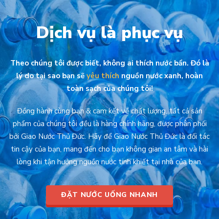
Dịch vụ là phục vụ
Theo chúng tôi được biết, không ai thích nước bẩn. Đó là
lý do tại sao bạn sẽ
yêu thích
nguồn nước xanh, hoàn
toàn sạch của chúng tôi!
Đồng hành cùng bạn & cam kết về chất lượng, tất cả sản
phẩm của chúng tôi đều là hàng chính hãng, được phân phối
bởi Giao Nước Thủ Đức. Hãy để Giao Nước Thủ Đức là đối tác
tin cậy của bạn, mang đến cho bạn không gian an tâm và hài
lòng khi tận hưởng nguồn nước tinh khiết tại nhà của bạn.
ĐẶT NƯỚC UỐNG NHANH