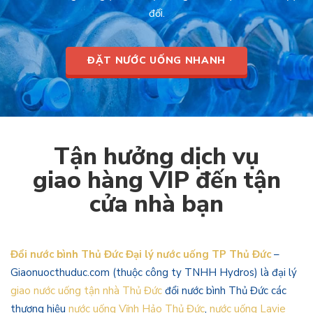
đối.
ĐẶT NƯỚC UỐNG NHANH
Tận hưởng dịch vụ
giao hàng VIP đến tận
cửa nhà bạn
Đổi nước bình Thủ Đức Đại lý nước uống TP Thủ Đức
–
Giaonuocthuduc.com (thuộc công ty TNHH Hydros) là đại lý
giao nước uống tận nhà Thủ Đức
đổi nước bình Thủ Đức các
thương hiệu
nước uống Vĩnh Hảo Thủ Đức
,
nước uống Lavie