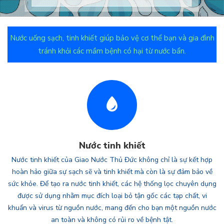
Nước uống sạch, tinh khiết giúp bảo vệ cơ thể bạn và gia đình
tránh khỏi các mầm bệnh có hại từ nước bẩn.
Nước tinh khiết
Nước tinh khiết của Giao Nước Thủ Đức không chỉ là sự kết hợp
hoàn hảo giữa sự sạch sẽ và tinh khiết mà còn là sự đảm bảo về
sức khỏe. Để tạo ra nước tinh khiết, các hệ thống lọc chuyên dụng
được sử dụng nhằm mục đích loại bỏ tận gốc các tạp chất, vi
khuẩn và virus từ nguồn nước, mang đến cho bạn một nguồn nước
an toàn và không có rủi ro về bệnh tật.