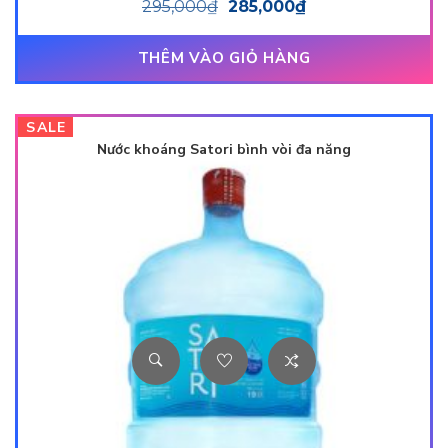
295,000
₫
285,000
₫
5.00
5 sao
THÊM VÀO GIỎ HÀNG
SALE
Nước khoáng Satori bình vòi đa năng