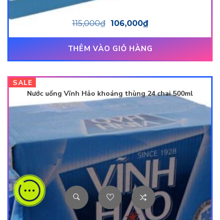
115,000
₫
106,000
₫
THÊM VÀO GIỎ HÀNG
SALE
Nước uống Vĩnh Hảo khoáng thùng 24 chai 500ml