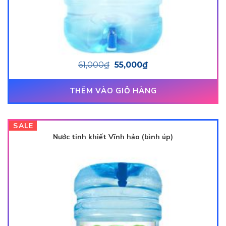
61,000
₫
55,000
₫
THÊM VÀO GIỎ HÀNG
SALE
Nước tinh khiết Vĩnh hảo (bình úp)