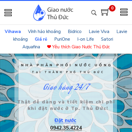
0
Vihawa
Vĩnh hảo khoáng
Bidrico
Lavie Viva
Lavie
khoáng
Giá rẻ
PuriOne
I-on Life
Satori
Aquafina
Yêu thích
Giao Nước Thủ Đức
NHÀ PHÂN PHỐI NƯỚC UỐNG
TẠI THÀNH PHỐ THỦ ĐỨC
Giao hàng 24/7
Thật dễ dàng và tiết kiệm chi phí
khi đặt nước ở Tp. Thủ Đức!
Đặt nước
0942.35.4224