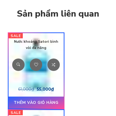
Sản phẩm liên quan
SALE
Nước khoáng Satori bình
vòi đa năng
61,000
₫
55,000
₫
THÊM VÀO GIỎ HÀNG
SALE