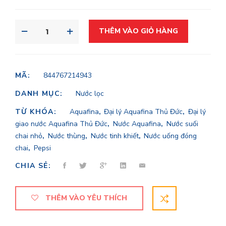
THÊM VÀO GIỎ HÀNG
MÃ:
844767214943
DANH MỤC:
Nước lọc
TỪ KHÓA:
Aquafina
,
Đại lý Aquafina Thủ Đức
,
Đại lý
giao nước Aquafina Thủ Đức
,
Nước Aquafina
,
Nước suối
chai nhỏ
,
Nước thùng
,
Nước tinh khiết
,
Nước uống đóng
chai
,
Pepsi
CHIA SẺ:
THÊM VÀO YÊU THÍCH