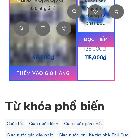
HOT
Nước uống đóng chai
Nước uống
330ml giá rẻ
Aquafina
thùng 12
chai 1.5L
ĐỌC TIẾP
125,000
₫
48,000
₫
115,000
₫
THÊM VÀO GIỎ HÀNG
Từ khóa phổ biến
Chúc tết
Giao nước bình
Giao nước gần nhất
Giao nước gần đây nhất
Giao nước Ion Life tận nhà Thủ Đức