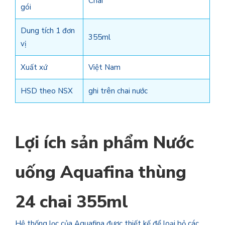
Chai
gói
Dung tích 1 đơn
355ml
vị
Xuất xứ
Việt Nam
HSD theo NSX
ghi trên chai nước
Lợi ích sản phẩm Nước
uống Aquafina thùng
24 chai 355ml
Hệ thống lọc của Aquafina được thiết kế để loại bỏ các