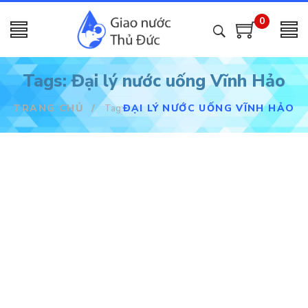
0
Tags: Đại lý nước uống Vĩnh Hảo
TRANG CHỦ
/
ĐẠI LÝ NƯỚC UỐNG VĨNH HẢO
Tag: