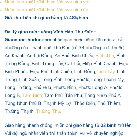
Nước tinh khiết Vĩnh Hảo Vihawa bình vòi
Nước tinh khiết Vĩnh Hảo Vihawa bình úp
Giá thu tiền khi giao hàng là 48k/bình
Đại lý giao nước uống Vĩnh Hảo Thủ Đức –
Giaonuocthuduc.com
nhận giao nước uống tận nơi tại các
phường của Thành phố Thủ Đức (có 34 phường trực thuộc):
An Khánh, An Lợi Đông, An Phú, Bình Chiểu,
Bình Thọ
, Bình
Trưng Đông, Bình Trưng Tây, Cát Lái, Hiệp Bình Chánh, Hiệp
Bình Phước, Hiệp Phú, Linh Chiểu, Linh Đông,
Linh Tây
, Linh
Trung, Linh Xuân, Long Bình, Long Phước, Long Thạnh Mỹ,
Long Trường, Phú Hữu, Phước Bình, Phước Long A, Phước
Long B,
Tam Bình
, Tam Phú, Tân Phú, Tăng Nhơn Phú A,
Tăng Nhơn Phú B, Thạnh Mỹ Lợi, Thảo Điền, Thủ Thiêm,
Trường Thạnh,
Trường Thọ
.
Giao hàng nhanh chóng, miễn phí giao hàng từ
02 bình
trở lên.
Với đội ngũ nhân viên trẻ thân thiện, vui vẻ, chuyên nghiệp,