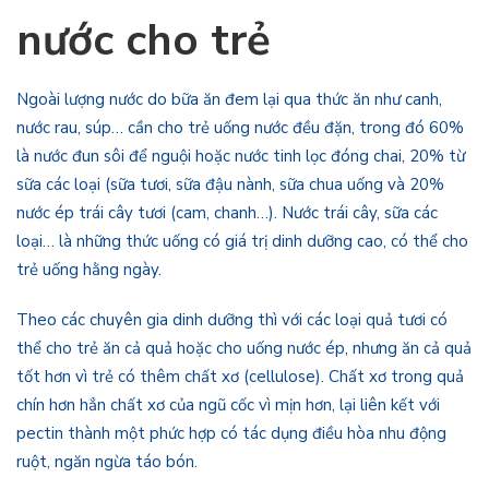
nước cho trẻ
Ngoài lượng nước do bữa ăn đem lại qua thức ăn như canh,
nước rau, súp… cần cho trẻ uống nước đều đặn, trong đó 60%
là nước đun sôi để nguội hoặc nước tinh lọc đóng chai, 20% từ
sữa các loại (sữa tươi, sữa đậu nành, sữa chua uống và 20%
nước ép trái cây tươi (cam, chanh…). Nước trái cây, sữa các
loại… là những thức uống có giá trị dinh dưỡng cao, có thể cho
trẻ uống hằng ngày.
Theo các chuyên gia dinh dưỡng thì với các loại quả tươi có
thể cho trẻ ăn cả quả hoặc cho uống nước ép, nhưng ăn cả quả
tốt hơn vì trẻ có thêm chất xơ (cellulose). Chất xơ trong quả
chín hơn hẳn chất xơ của ngũ cốc vì mịn hơn, lại liên kết với
pectin thành một phức hợp có tác dụng điều hòa nhu động
ruột, ngăn ngừa táo bón.