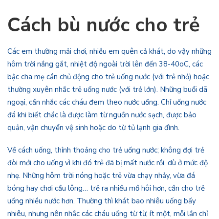
Cách bù nước cho trẻ
Các em thường mải chơi, nhiều em quên cả khát, do vậy những
hôm trời nắng gắt, nhiệt độ ngoài trời lên đến 38-40oC, các
bậc cha mẹ cần chủ động cho trẻ uống nước (với trẻ nhỏ) hoặc
thường xuyên nhắc trẻ uống nước (với trẻ lớn). Những buổi dã
ngoại, cần nhắc các cháu đem theo nước uống. Chỉ uống nước
đá khi biết chắc là được làm từ nguồn nước sạch, được bảo
quản, vận chuyển vệ sinh hoặc do từ tủ lạnh gia đình.
Về cách uống, thỉnh thoảng cho trẻ uống nước; không đợi trẻ
đòi mới cho uống vì khi đó trẻ đã bị mất nước rồi, dù ở mức độ
nhẹ. Những hôm trời nóng hoặc trẻ vừa chạy nhảy, vừa đá
bóng hay chơi cầu lông… trẻ ra nhiều mồ hôi hơn, cần cho trẻ
uống nhiều nước hơn. Thường thì khát bao nhiêu uống bấy
nhiêu, nhưng nên nhắc các cháu uống từ từ, ít một, mỗi lần chỉ