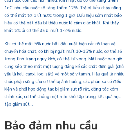
cầu nước còn cao hơn nhiều. Khi nhiệt độ cơ thể tăng thêm
1oC, nhu cầu nước sẽ tăng thêm 12%. Trẻ bị tiêu chảy nặng
có thể mất tới 1 lít nước trong 1 giờ. Dấu hiệu sớm nhất báo
hiệu cơ thể bắt đầu bị thiếu nước là cảm giác khát. Khi thấy
khát tức là cơ thể đã bị mất 1-2% nước.
Khi cơ thể mất 5% nước bắt đầu xuất hiện các rối loạn về
chuyển hóa chất, có khi bị ngất; mất 10-15% nước, cơ thể sẽ
trong tình trạng nguy kịch, có thể tử vong. Mất nước bao giờ
cũng kéo theo mất một lượng đáng kể các chất điện giải (chủ
yếu là kali, canxi, iod, sắt) và một số vitamin. Hậu quả là nhiều
chức phận sống của cơ thể bị ảnh hưởng, các phản xạ có điều
kiện và phối hợp động tác bị giảm sút rõ rệt, động tác kém
chính xác, cơ thể chóng mệt mỏi, khó tập trung, kết quả học
tập giảm sút…
Bảo đảm nhu cầu