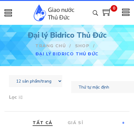
0
Đại lý Bidrico Thủ Đức
TRANG CHỦ
/
SHOP
/
ĐẠI LÝ BIDRICO THỦ ĐỨC
Lọc
TẤT CẢ
GIÁ SỈ
+