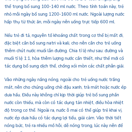
thể trọng bổ sung 100-140 ml nước. Theo tính toán này, trẻ
nhỏ mỗi ngày bổ sung 1200-1600 ml nước. Ngoài lượng nước
hấp thụ từ thức ăn, mỗi ngày nên uống trực tiếp 600 ml.
Nếu trẻ đi tả, nguyên tố khoáng chất trong cơ thể bị mất đi,
đặc biệt cần bổ sung natri và kali, cho nên cần cho trẻ uống
thêm chút nước muối lẫn đường. Chia tỉ lệ như sau: đường và
muối tỉ lệ 1:1, hòa thêm lượng nước cần thiết, như thế mới có
tác dụng bổ sung dịch thể, chống xói mòn các chất phân giải.
Vào những ngày nắng nóng, ngoài cho trẻ uống nước trắng
mát, nên cho chúng uống chè đậu xanh, trà mát hoặc nước ép
dưa hấu. Điều này không chỉ kịp thời giúp trẻ bổ sung phần
nước còn thiếu, mà còn có tác dụng tản nhiệt, điều hòa nhiệt
độ trong cơ thể. Ngoài ra, nước ô mai có thể giúp trẻ khai vị,
nước ép dưa hấu có tác dụng lợi tiểu, giải cảm. Vào thời tiết
nóng bức, trẻ ra nhiều mồ hôi, dễ nóng trong, lúc này nên để