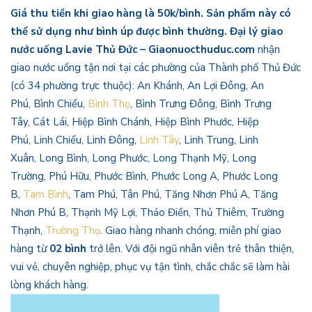
Giá thu tiền khi giao hàng là 50k/bình. Sản phẩm này có
thể sử dụng như bình úp được bình thường.
Đại lý giao
nước uống Lavie Thủ Đức – Giaonuocthuduc.com
nhận
giao nước uống tận nơi tại các phường của Thành phố Thủ Đức
(có 34 phường trực thuộc): An Khánh, An Lợi Đông, An
Phú, Bình Chiểu,
Bình Thọ
, Bình Trưng Đông, Bình Trưng
Tây, Cát Lái, Hiệp Bình Chánh, Hiệp Bình Phước, Hiệp
Phú, Linh Chiểu, Linh Đông,
Linh Tây
, Linh Trung, Linh
Xuân, Long Bình, Long Phước, Long Thạnh Mỹ, Long
Trường, Phú Hữu, Phước Bình, Phước Long A, Phước Long
B,
Tam Bình
, Tam Phú, Tân Phú, Tăng Nhơn Phú A, Tăng
Nhơn Phú B, Thạnh Mỹ Lợi, Thảo Điền, Thủ Thiêm, Trường
Thạnh,
Trường Thọ
. Giao hàng nhanh chóng, miễn phí giao
hàng từ
02 bình
trở lên. Với đội ngũ nhân viên trẻ thân thiện,
vui vẻ, chuyên nghiệp, phục vụ tận tình, chắc chắc sẽ làm hài
lòng khách hàng.