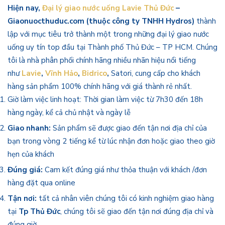
Hiện nay,
Đại lý giao nước uống Lavie Thủ Đức
–
Giaonuocthuduc.com (thuộc công ty TNHH Hydros)
thành
lập với mục tiêu trở thành một trong những đại lý giao nước
uống uy tín top đầu tại Thành phố Thủ Đức – TP HCM. Chúng
tôi là nhà phân phối chính hãng nhiều nhãn hiệu nổi tiếng
như
Lavie
,
Vĩnh Hảo
,
Bidrico
,
Satori, cung cấp cho khách
hàng sản phẩm 100% chính hãng với giá thành rẻ nhất.
Giờ làm việc linh hoạt: Thời gian làm việc từ 7h30 đến 18h
hàng ngày, kể cả chủ nhật và ngày lễ
Giao nhanh:
Sản phẩm sẽ được giao đến tận nơi địa chỉ của
bạn trong vòng 2 tiếng kể từ lúc nhận đơn hoặc giao theo giờ
hẹn của khách
Đúng giá:
Cam kết đúng giá như thỏa thuận với khách /đơn
hàng đặt qua online
Tận nơi:
tất cả nhân viên chúng tôi có kinh nghiệm giao hàng
tại
Tp Thủ Đức
, chúng tôi sẽ giao đến tận nơi đúng địa chỉ và
đúng giờ.