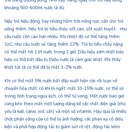
thể bằng đường uống. Như vậy, hằng ngày cho trẻ này uống
khoảng 500-600ml nước là đủ.
Nếu trẻ hiếu động, hay những hôm trời nóng nực, cần cho trẻ
uống thêm. Nếu trẻ bị tiêu chảy, sốt cao, sốt xuất huyết… nhu
cầu nước còn cao hơn nhiều. Khi nhiệt độ cơ thể tăng thêm
1oC, nhu cầu nước sẽ tăng thêm 12%. Trẻ bị tiêu chảy nặng
có thể mất tới 1 lít nước trong 1 giờ. Dấu hiệu sớm nhất báo
hiệu cơ thể bắt đầu bị thiếu nước là cảm giác khát. Khi thấy
khát tức là cơ thể đã bị mất 1-2% nước.
Khi cơ thể mất 5% nước bắt đầu xuất hiện các rối loạn về
chuyển hóa chất, có khi bị ngất; mất 10-15% nước, cơ thể sẽ
trong tình trạng nguy kịch, có thể tử vong. Mất nước bao giờ
cũng kéo theo mất một lượng đáng kể các chất điện giải (chủ
yếu là kali, canxi, iod, sắt) và một số vitamin. Hậu quả là nhiều
chức phận sống của cơ thể bị ảnh hưởng, các phản xạ có điều
kiện và phối hợp động tác bị giảm sút rõ rệt, động tác kém