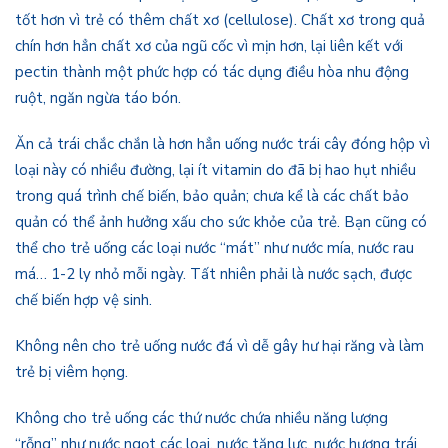
tốt hơn vì trẻ có thêm chất xơ (cellulose). Chất xơ trong quả
chín hơn hẳn chất xơ của ngũ cốc vì mịn hơn, lại liên kết với
pectin thành một phức hợp có tác dụng điều hòa nhu động
ruột, ngăn ngừa táo bón.
Ăn cả trái chắc chắn là hơn hẳn uống nước trái cây đóng hộp vì
loại này có nhiều đường, lại ít vitamin do đã bị hao hụt nhiều
trong quá trình chế biến, bảo quản; chưa kể là các chất bảo
quản có thể ảnh hưởng xấu cho sức khỏe của trẻ. Bạn cũng có
thể cho trẻ uống các loại nước “mát” như nước mía, nước rau
má… 1-2 ly nhỏ mỗi ngày. Tất nhiên phải là nước sạch, được
chế biến hợp vệ sinh.
Không nên cho trẻ uống nước đá vì dễ gây hư hại răng và làm
trẻ bị viêm họng.
Không cho trẻ uống các thứ nước chứa nhiều năng lượng
“rỗng” như nước ngọt các loại, nước tăng lực, nước hương trái