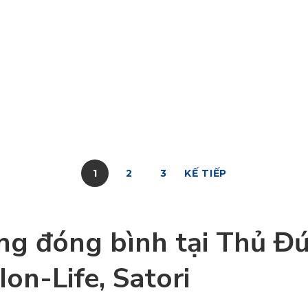
Xem đầy đủ
1
2
3
KẾ TIẾP
ống đóng bình tại Thủ Đ
 Ion-Life, Satori