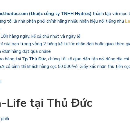
octhuduc.com (thuộc công ty TNHH Hydros)
thành lập với mục 
g tôi là nhà phân phối chính hãng nhiều nhãn hiệu nổi tiếng như
La
.
n 18h hàng ngày, kể cả chủ nhật và ngày lễ
hỉ của bạn trong vòng 2 tiếng kể từ lúc nhận đơn hoặc giao theo gi
 /đơn hàng đặt qua online
iao hàng tại
Tp Thủ Đức
, chúng tôi sẽ giao đến tận nơi đúng địa chỉ
ưa có bình thì khách hàng cọc 50.000/vỏ. Giấy xác nhận thu tiền cọ
h.
n-Life tại Thủ Đức
 phối