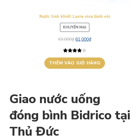
Nước tinh khiết Lavie viva bình vòi
SẢN
KHUYẾN MẠI
PHẨM
63,000
₫
61,000
₫
ĐANG
GIẢM
GIÁ
4.00
1
trên
THÊM VÀO GIỎ HÀNG
5 dựa trên
đánh giá
Giao nước uống
đóng bình Bidrico tại
Thủ Đức