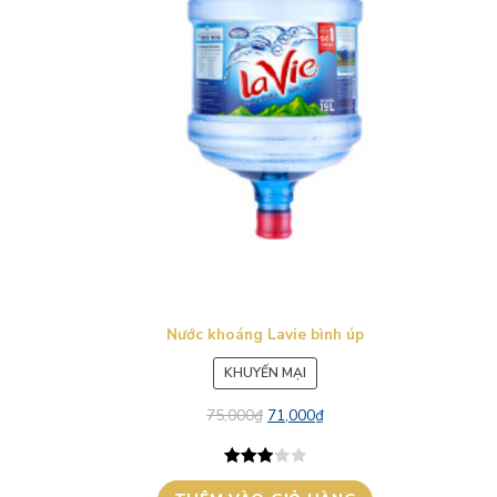
Nước khoáng Lavie bình úp
SẢN
KHUYẾN MẠI
PHẨM
75,000
₫
71,000
₫
ĐANG
GIẢM
GIÁ
3.00
1