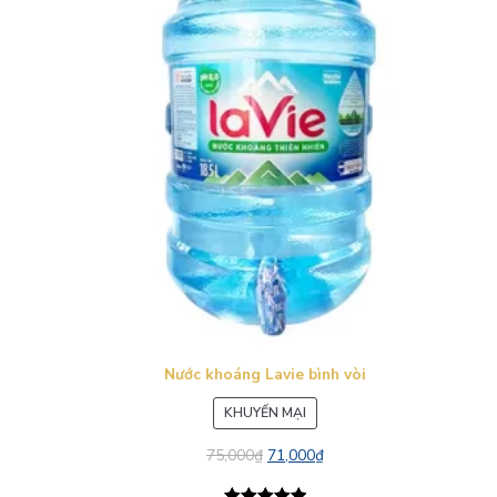
Nước khoáng Lavie bình vòi
SẢN
KHUYẾN MẠI
PHẨM
75,000
₫
71,000
₫
ĐANG
GIẢM