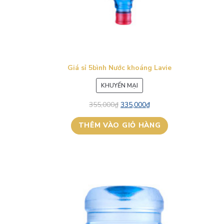
Giá sỉ 5bình Nước khoáng Lavie
SẢN
KHUYẾN MẠI
PHẨM
355,000
₫
335,000
₫
ĐANG
GIẢM
THÊM VÀO GIỎ HÀNG
GIÁ