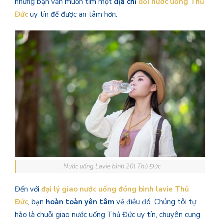
nhưng bạn vẫn muốn tìm một
địa chỉ
đổi nước uống Thủ
Đức
uy tín để được an tâm hơn.
Nước uống Lavie bình 20l Thủ Đức
Đến với
đại lý giao nước uống đóng bình lavie Thủ
Đức
, bạn
hoàn toàn yên tâm
về điều đó. Chúng tôi tự
hào là chuỗi giao nước uống Thủ Đức uy tín, chuyên cung