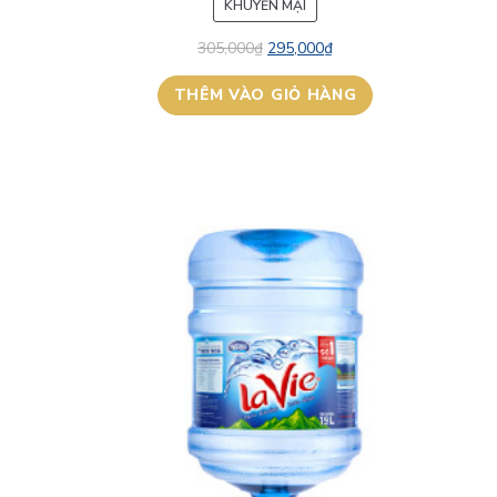
SẢN
KHUYẾN MẠI
PHẨM
305,000
₫
295,000
₫
ĐANG
GIẢM
THÊM VÀO GIỎ HÀNG
GIÁ