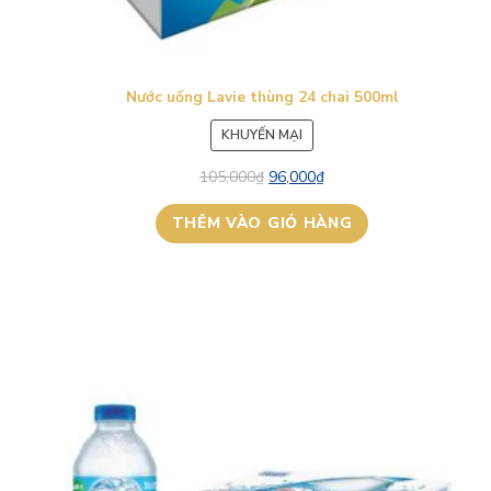
Nước uống Lavie thùng 24 chai 500ml
SẢN
KHUYẾN MẠI
PHẨM
105,000
₫
96,000
₫
ĐANG
GIẢM
THÊM VÀO GIỎ HÀNG
GIÁ