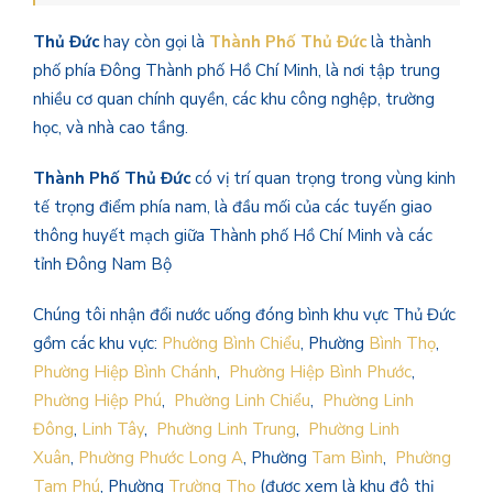
Thủ Đức
hay còn gọi là
Thành Phố Thủ Đức
là thành
phố phía Đông Thành phố Hồ Chí Minh, là nơi tập trung
nhiều cơ quan chính quyền, các khu công nghệp, trường
học, và nhà cao tầng.
Thành Phố Thủ Đức
có vị trí quan trọng trong vùng kinh
tế trọng điểm phía nam, là đầu mối của các tuyến giao
thông huyết mạch giữa Thành phố Hồ Chí Minh và các
tỉnh Đông Nam Bộ
Chúng tôi nhận đổi nước uống đóng bình khu vực Thủ Đức
gồm các khu vực:
Phường Bình Chiểu
, Phường
Bình Thọ
,
Phường Hiệp Bình Chánh
,
Phường Hiệp Bình Phước
,
Phường Hiệp Phú
,
Phường Linh Chiểu
,
Phường Linh
Đông
,
Linh Tây
,
Phường Linh Trung
,
Phường Linh
Xuân
,
Phường Phước Long A
, Phường
Tam Bình
,
Phường
Tam Phú
, Phường
Trường Thọ
(được xem là khu đô thị