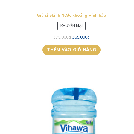
Giá sỉ 5bình Nước khoáng Vĩnh hảo
SẢN
KHUYẾN MẠI
PHẨM
375,000
₫
365,000
₫
ĐANG
GIẢM
THÊM VÀO GIỎ HÀNG
GIÁ