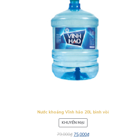
Nước khoáng Vĩnh hảo 20L bình vòi
SẢN
KHUYẾN MẠI
PHẨM
79,000
₫
75,000
₫
ĐANG