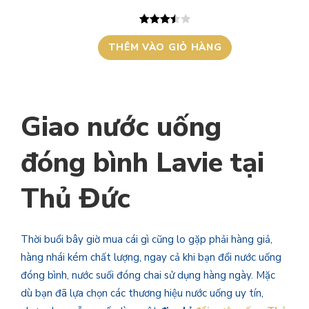
GIẢM
GIÁ
3.50
2
trên
THÊM VÀO GIỎ HÀNG
5 dựa
trên
đánh giá
Giao nước uống
đóng bình Lavie tại
Thủ Đức
Thời buổi bây giờ mua cái gì cũng lo gặp phải hàng giả,
hàng nhái kém chất lượng, ngay cả khi bạn đổi nước uống
đóng bình, nước suối đóng chai sử dụng hàng ngày. Mặc
dù bạn đã lựa chọn các thương hiệu nước uống uy tín,