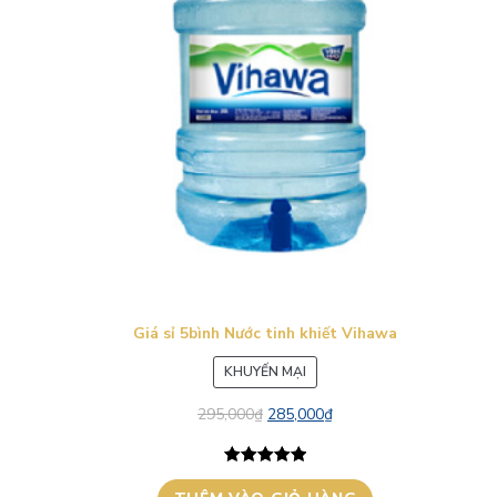
Giá sỉ 5bình Nước tinh khiết Vihawa
SẢN
KHUYẾN MẠI
PHẨM
295,000
₫
285,000
₫
ĐANG
GIẢM
GIÁ
5.00
1
trên 5