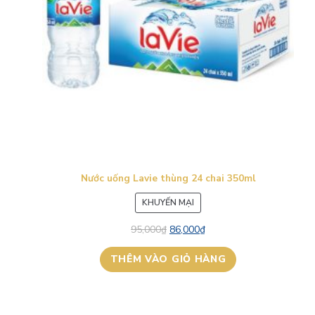
Nước uống Lavie thùng 24 chai 350ml
SẢN
KHUYẾN MẠI
PHẨM
95,000
₫
86,000
₫
ĐANG
GIẢM
THÊM VÀO GIỎ HÀNG
GIÁ