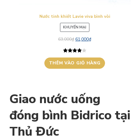
Nước tinh khiết Lavie viva bình vòi
SẢN
KHUYẾN MẠI
PHẨM
63,000
₫
61,000
₫
ĐANG
GIẢM
GIÁ
4.00
1
trên
THÊM VÀO GIỎ HÀNG
5 dựa trên
đánh giá
Giao nước uống
đóng bình Bidrico tại
Thủ Đức