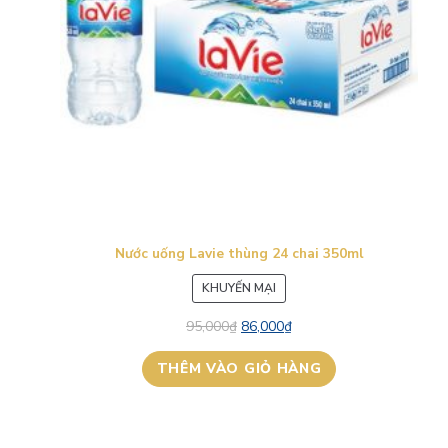
Nước uống Lavie thùng 24 chai 350ml
SẢN
KHUYẾN MẠI
PHẨM
95,000
₫
86,000
₫
ĐANG
GIẢM
THÊM VÀO GIỎ HÀNG
GIÁ