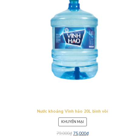
Nước khoáng Vĩnh hảo 20L bình vòi
SẢN
KHUYẾN MẠI
PHẨM
79,000
₫
75,000
₫
ĐANG