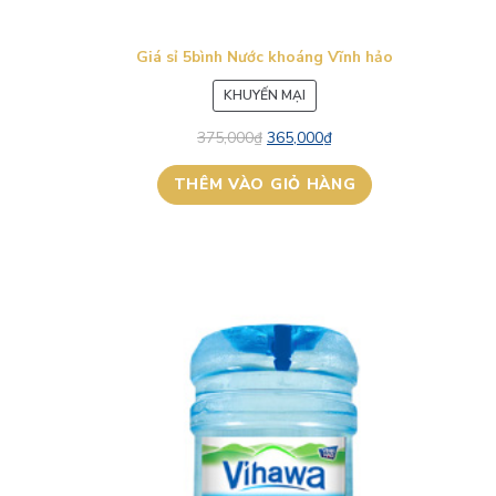
Giá sỉ 5bình Nước khoáng Vĩnh hảo
SẢN
KHUYẾN MẠI
PHẨM
375,000
₫
365,000
₫
ĐANG
GIẢM
THÊM VÀO GIỎ HÀNG
GIÁ