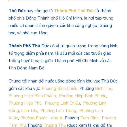
Thủ Đức
hay còn gọi là
Thành Phố Thủ Đức
là thành
phố phía Đông Thành phố Hồ Chí Minh, là nơi tập trung
nhiều cơ quan chính quyền, các khu công nghệp, trường
học, và nhà cao tầng.
Thành Phố Thủ Đức
có vị trí quan trọng trong vùng kinh
tế trọng điểm phía nam, là đầu mối của các tuyến giao
thông huyết mạch giữa Thành phố Hồ Chí Minh và các
tỉnh Đông Nam Bộ
Chúng tôi nhận đổi nước uống đóng bình khu vực Thủ Đức
gồm các khu vực:
Phường Bình Chiểu
, Phường
Bình Thọ
,
Phường Hiệp Bình Chánh
,
Phường Hiệp Bình Phước
,
Phường Hiệp Phú
,
Phường Linh Chiểu
,
Phường Linh
Đông
,
Linh Tây
,
Phường Linh Trung
,
Phường Linh
Xuân
,
Phường Phước Long A
, Phường
Tam Bình
,
Phường
Tam Phú
, Phường
Trường Thọ
(được xem là khu đô thị