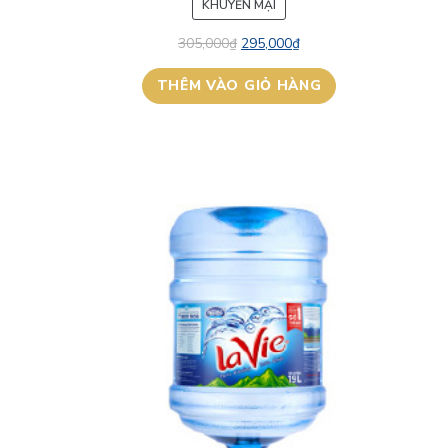
SẢN
KHUYẾN MẠI
PHẨM
305,000
₫
295,000
₫
ĐANG
GIẢM
THÊM VÀO GIỎ HÀNG
GIÁ