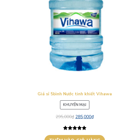
Giá sỉ 5bình Nước tinh khiết Vihawa
SẢN
KHUYẾN MẠI
PHẨM
295,000
₫
285,000
₫
ĐANG
GIẢM
GIÁ
5.00
1
trên 5