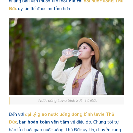
nhưng bạn vẫn muốn tìm một
địa chỉ
đổi nước uống Thủ
Đức
uy tín để được an tâm hơn.
Nước uống Lavie bình 20l Thủ Đức
Đến với
đại lý giao nước uống đóng bình lavie Thủ
Đức
, bạn
hoàn toàn yên tâm
về điều đó. Chúng tôi tự
hào là chuỗi giao nước uống Thủ Đức uy tín, chuyên cung