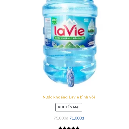
Nước khoáng Lavie bình vòi
SẢN
KHUYẾN MẠI
PHẨM
75,000
₫
71,000
₫
ĐANG
GIẢM