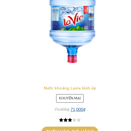
Nước khoáng Lavie bình úp
SẢN
KHUYẾN MẠI
PHẨM
75,000
₫
71,000
₫
ĐANG
GIẢM
GIÁ
3.00
1