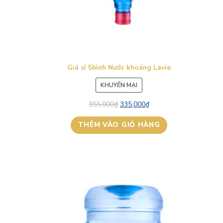
Giá sỉ 5bình Nước khoáng Lavie
SẢN
KHUYẾN MẠI
PHẨM
355,000
₫
335,000
₫
ĐANG
GIẢM
THÊM VÀO GIỎ HÀNG
GIÁ