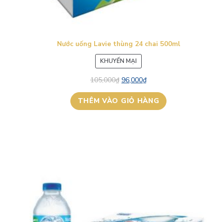
Nước uống Lavie thùng 24 chai 500ml
SẢN
KHUYẾN MẠI
PHẨM
105,000
₫
96,000
₫
ĐANG
GIẢM
THÊM VÀO GIỎ HÀNG
GIÁ