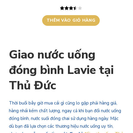
GIẢM
GIÁ
3.50
2
trên
THÊM VÀO GIỎ HÀNG
5 dựa
trên
đánh giá
Giao nước uống
đóng bình Lavie tại
Thủ Đức
Thời buổi bây giờ mua cái gì cũng lo gặp phải hàng giả,
hàng nhái kém chất lượng, ngay cả khi bạn đổi nước uống
đóng bình, nước suối đóng chai sử dụng hàng ngày. Mặc
dù bạn đã lựa chọn các thương hiệu nước uống uy tín,