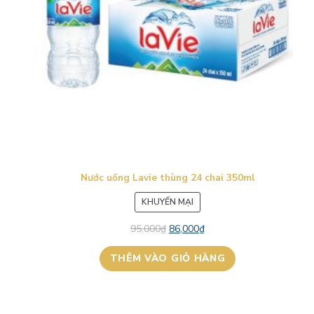
Nước uống Lavie thùng 24 chai 350ml
SẢN
KHUYẾN MẠI
PHẨM
95,000
₫
86,000
₫
ĐANG
GIẢM
THÊM VÀO GIỎ HÀNG
GIÁ