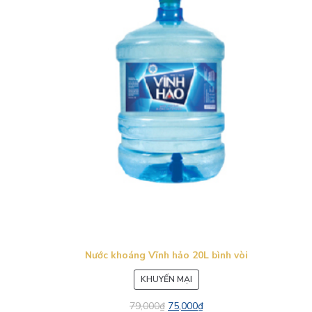
Nước khoáng Vĩnh hảo 20L bình vòi
SẢN
KHUYẾN MẠI
PHẨM
79,000
₫
75,000
₫
ĐANG