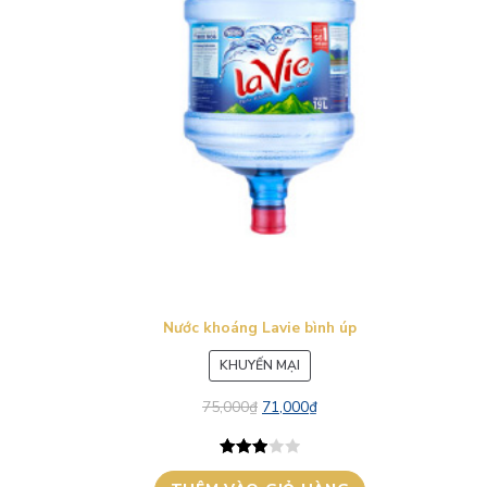
Nước khoáng Lavie bình úp
SẢN
KHUYẾN MẠI
PHẨM
75,000
₫
71,000
₫
ĐANG
GIẢM
GIÁ
3.00
1