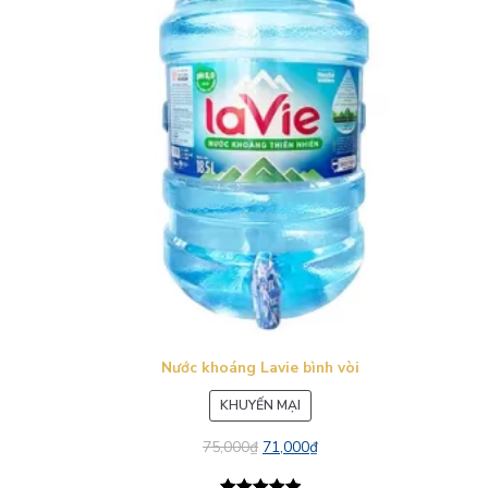
Nước khoáng Lavie bình vòi
SẢN
KHUYẾN MẠI
PHẨM
75,000
₫
71,000
₫
ĐANG
GIẢM