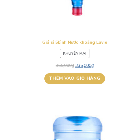
Giá sỉ 5bình Nước khoáng Lavie
SẢN
KHUYẾN MẠI
PHẨM
355,000
₫
335,000
₫
ĐANG
GIẢM
THÊM VÀO GIỎ HÀNG
GIÁ