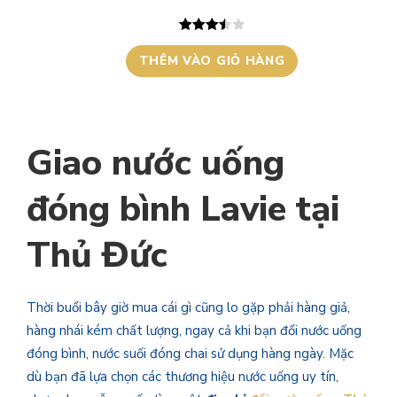
GIẢM
GIÁ
3.50
2
trên
THÊM VÀO GIỎ HÀNG
5 dựa
trên
đánh giá
Giao nước uống
đóng bình Lavie tại
Thủ Đức
Thời buổi bây giờ mua cái gì cũng lo gặp phải hàng giả,
hàng nhái kém chất lượng, ngay cả khi bạn đổi nước uống
đóng bình, nước suối đóng chai sử dụng hàng ngày. Mặc
dù bạn đã lựa chọn các thương hiệu nước uống uy tín,