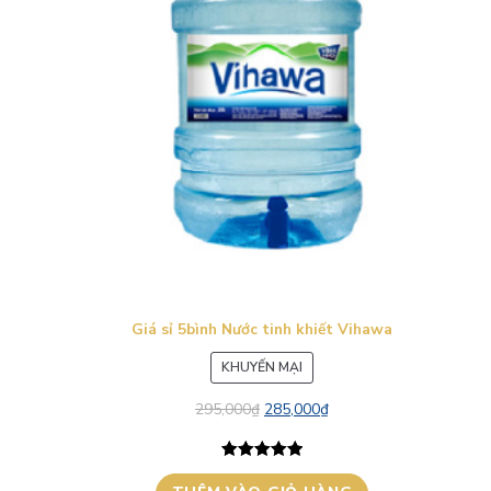
Giá sỉ 5bình Nước tinh khiết Vihawa
SẢN
KHUYẾN MẠI
PHẨM
295,000
₫
285,000
₫
ĐANG
GIẢM
GIÁ
5.00
1
trên 5