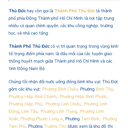
Thủ Đức
hay còn gọi là
Thành Phố Thủ Đức
là thành
phố phía Đông Thành phố Hồ Chí Minh, là nơi tập trung
nhiều cơ quan chính quyền, các khu công nghệp, trường
học, và nhà cao tầng.
Thành Phố Thủ Đức
có vị trí quan trọng trong vùng kinh
tế trọng điểm phía nam, là đầu mối của các tuyến giao
thông huyết mạch giữa Thành phố Hồ Chí Minh và các
tỉnh Đông Nam Bộ
Chúng tôi nhận đổi nước uống đóng bình khu vực Thủ Đức
gồm các khu vực:
Phường Bình Chiểu
, Phường
Bình Thọ
,
Phường Hiệp Bình Chánh
,
Phường Hiệp Bình Phước
,
Phường Hiệp Phú
,
Phường Linh Chiểu
,
Phường Linh
Đông
,
Linh Tây
,
Phường Linh Trung
,
Phường Linh
Xuân
,
Phường Phước Long A
, Phường
Tam Bình
,
Phường
Tam Phú
, Phường
Trường Thọ
(được xem là khu đô thị