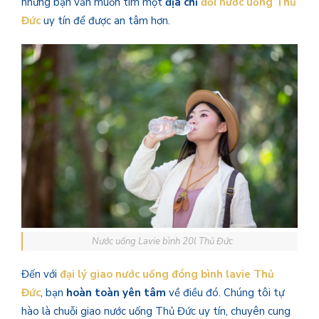
nhưng bạn vẫn muốn tìm một
địa chỉ
đổi nước uống Thủ
Đức
uy tín để được an tâm hơn.
Nước uống Lavie bình 20l Thủ Đức
Đến với
đại lý giao nước uống đóng bình lavie Thủ
Đức
, bạn
hoàn toàn yên tâm
về điều đó. Chúng tôi tự
hào là chuỗi giao nước uống Thủ Đức uy tín, chuyên cung