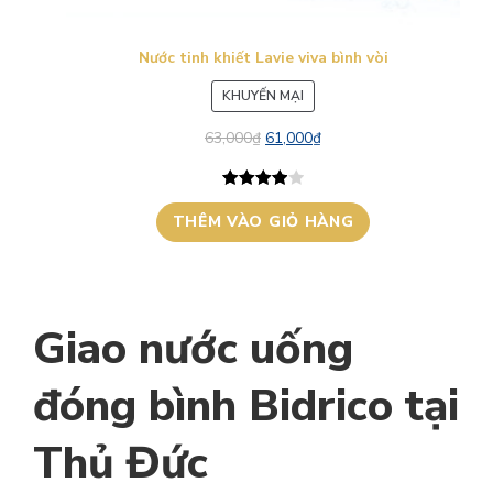
Nước tinh khiết Lavie viva bình vòi
SẢN
KHUYẾN MẠI
PHẨM
63,000
₫
61,000
₫
ĐANG
GIẢM
GIÁ
4.00
1
trên
THÊM VÀO GIỎ HÀNG
5 dựa trên
đánh giá
Giao nước uống
đóng bình Bidrico tại
Thủ Đức