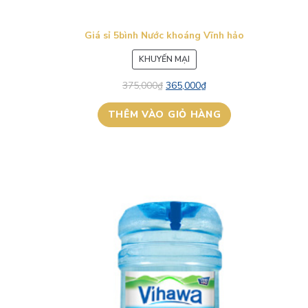
Giá sỉ 5bình Nước khoáng Vĩnh hảo
SẢN
KHUYẾN MẠI
PHẨM
375,000
₫
365,000
₫
ĐANG
GIẢM
THÊM VÀO GIỎ HÀNG
GIÁ