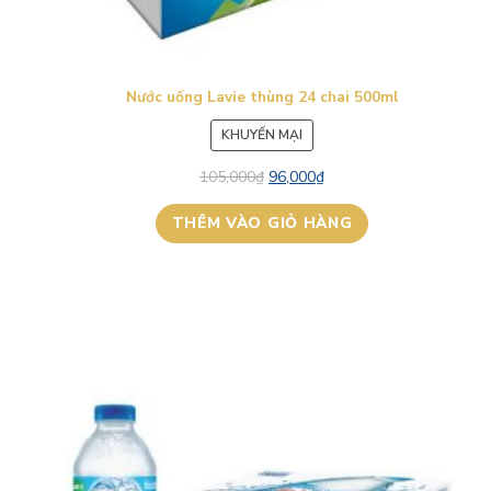
Nước uống Lavie thùng 24 chai 500ml
SẢN
KHUYẾN MẠI
PHẨM
105,000
₫
96,000
₫
ĐANG
GIẢM
THÊM VÀO GIỎ HÀNG
GIÁ