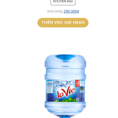
SẢN
KHUYẾN MẠI
PHẨM
305,000
₫
295,000
₫
ĐANG
GIẢM
THÊM VÀO GIỎ HÀNG
GIÁ