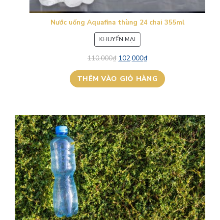
Nước uống Aquafina thùng 24 chai 355ml
SẢN
KHUYẾN MẠI
PHẨM
110,000
₫
102,000
₫
ĐANG
GIẢM
THÊM VÀO GIỎ HÀNG
GIÁ