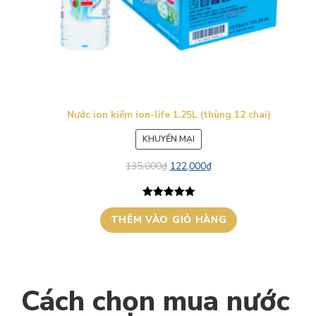
Nước ion kiềm ion-life 1.25L (thùng 12 chai)
SẢN
KHUYẾN MẠI
PHẨM
135,000
₫
122,000
₫
ĐANG
GIẢM
GIÁ
5.00
1
trên 5
THÊM VÀO GIỎ HÀNG
dựa trên
đánh giá
Cách chọn mua nước