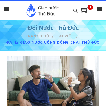
1
Đổi Nước Thủ Đức
TRANG CHỦ
/
BÀI VIẾT
/
ĐẠI LÝ GIAO NƯỚC UỐNG ĐÓNG CHAI THỦ ĐỨC