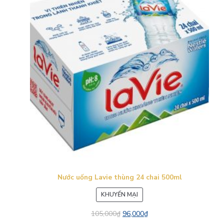
Nước uống Lavie thùng 24 chai 500ml
SẢN
KHUYẾN MẠI
PHẨM
105,000
₫
96,000
₫
ĐANG