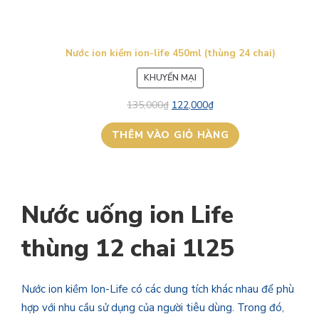
Nước ion kiềm ion-life 450ml (thùng 24 chai)
SẢN
KHUYẾN MẠI
PHẨM
135,000
₫
122,000
₫
ĐANG
GIẢM
THÊM VÀO GIỎ HÀNG
GIÁ
Nước uống ion Life
thùng 12 chai 1l25
Nước ion kiềm Ion-Life có các dung tích khác nhau để phù
hợp với nhu cầu sử dụng của người tiêu dùng. Trong đó,