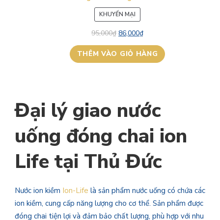
SẢN
KHUYẾN MẠI
PHẨM
95,000
₫
86,000
₫
ĐANG
GIẢM
THÊM VÀO GIỎ HÀNG
GIÁ
Đại lý giao nước
uống đóng chai ion
Life tại Thủ Đức
Nước ion kiềm
Ion-Life
là sản phẩm nước uống có chứa các
ion kiềm, cung cấp năng lượng cho cơ thể. Sản phẩm được
đóng chai tiện lợi và đảm bảo chất lượng, phù hợp với nhu