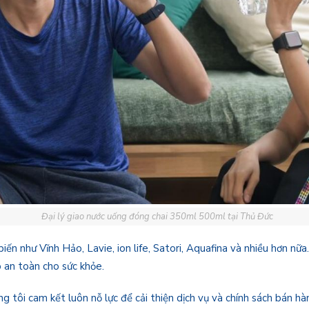
Đại lý giao nước uống đóng chai 350ml 500ml tại Thủ Đức
biến như Vĩnh Hảo, Lavie, ion life, Satori, Aquafina và nhiều hơn 
 an toàn cho sức khỏe.
ng tôi cam kết luôn nỗ lực để cải thiện dịch vụ và chính sách bán 