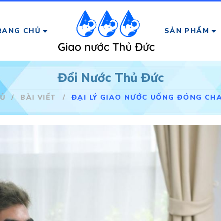
RANG CHỦ
SẢN PHẨM
Đổi Nước Thủ Đức
Ủ
/
BÀI VIẾT
/
ĐẠI LÝ GIAO NƯỚC UỐNG ĐÓNG CHA