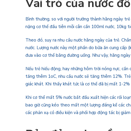
Vai trò của nước đối
Bình thường, so với người trưởng thành hằng ngày trẻ
nặng cơ thể đầu tiên mỗi cân cần 100ml nước, 10kg ti
Theo đó, suy ra nhu cầu nước hằng ngày của trẻ. Chẳn
nước. Lượng nước này một phần do bữa ăn cung cấp (
đưa vào cơ thể bằng đường uống. Như vậy, hằng ngày
Nếu trẻ hiếu động, hay những hôm trời nóng nực, cần c
tăng thêm 1oC, nhu cầu nước sẽ tăng thêm 12%. Trẻ bị
giác khát. Khi thấy khát tức là cơ thể đã bị mất 1-2%
Khi cơ thể mất 5% nước bắt đầu xuất hiện các rối loạn
bao giờ cũng kéo theo mất một lượng đáng kể các chất đ
các phản xạ có điều kiện và phối hợp động tác bị giảm