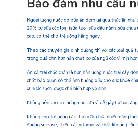
Bảo đảm nhu cầu n
Ngoài lượng nước do bữa ăn đem lại qua thức ăn như c
20% từ sữa các loại (sữa tươi, sữa đậu nành, sữa chua 
cao, có thể cho trẻ uống hằng ngày.
Theo các chuyên gia dinh dưỡng thì với các loại quả t
trong quả chín hơn hẳn chất xơ của ngũ cốc vì mịn hơn
Ăn cả trái chắc chắn là hơn hẳn uống nước trái cây đóng
chất bảo quản có thể ảnh hưởng xấu cho sức khỏe của 
là nước sạch, được chế biến hợp vệ sinh.
Không nên cho trẻ uống nước đá vì dễ gây hư hại răng
Không cho trẻ uống các thứ nước chứa nhiều năng lượng
đường sucrose, thiếu các vitamin và chất khoáng cần th