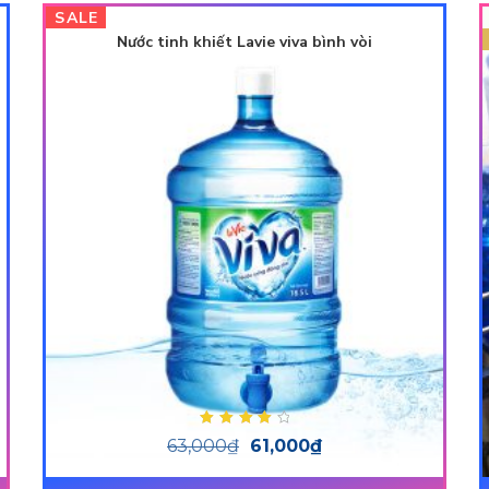
SALE
Nước tinh khiết Lavie viva bình vòi
Được xếp
63,000
₫
61,000
₫
hạng
4.00
5
sao