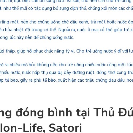
ất đi, đặc biệt cần bổ sung natri và kali, cho nên cần cho trẻ uống
t, như thế mới có tác dụng bổ sung dịch thể, chống xói mòn các chất
ắng mát, nên cho chúng uống chè đậu xanh, trà mát hoặc nước ép d
u hòa nhiệt độ trong cơ thể. Ngoài ra, nước ô mai có thể giúp trẻ kha
trong, lúc này nên để chúng uống nước.
lợi thấp, giúp hồi phục chức năng tỳ vị. Cho trẻ uống nước ý dĩ với l
ẻ ra nhiều mồ hôi, không nên cho trẻ uống nhiều nước cùng một lúc, 
 nhiều nước, nước hấp thụ qua dạ dày đường ruột, đồng thời cũng th
ợp tế bào, gây ra phù tế bào, xuất hiện các triệu chứng đau đầu, h
ống đóng bình tại Thủ Đ
 Ion-Life, Satori