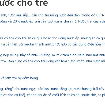
ước cho trẻ
anh, nước rau, súp… cần cho trẻ uống nước đều đặn, trong đó 60% là
uống và 20% nước ép trái cây tươi (cam, chanh…). Nước trái cây, sữa
ươi có thể cho trẻ ăn cả quả hoặc cho uống nước ép, nhưng ăn cả quả
, lại liên kết với pectin thành một phức hợp có tác dụng điều hòa 
 hộp vì loại này có nhiều đường, lại ít vitamin do đã bị hao hụt nhi
trẻ. Bạn cũng có thể cho trẻ uống các loại nước “mát” như nước mí
 và làm trẻ bị viêm họng.
 “rỗng” như nước ngọt các loại, nước tăng lực, nước hương trái câ
iết cho cơ thể), các thứ nước có chất kích thích như nước chè, cà ph