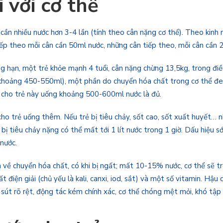
 với cơ thể
 cần nhiều nước hơn 3-4 lần (tính theo cân nặng cơ thể). Theo kinh
ếp theo mỗi cân cần 50ml nước, những cân tiếp theo, mỗi cân cần 
g hạn, một trẻ khỏe mạnh 4 tuổi, cân nặng chừng 13,5kg, trong đi
khoảng 450-550ml), một phần do chuyển hóa chất trong cơ thể đem
 cho trẻ này uống khoảng 500-600ml nước là đủ.
ho trẻ uống thêm. Nếu trẻ bị tiêu chảy, sốt cao, sốt xuất huyết… n
 tiêu chảy nặng có thể mất tới 1 lít nước trong 1 giờ. Dấu hiệu s
 nước.
 về chuyển hóa chất, có khi bị ngất; mất 10-15% nước, cơ thể sẽ tr
iện giải (chủ yếu là kali, canxi, iod, sắt) và một số vitamin. Hậu 
 sút rõ rệt, động tác kém chính xác, cơ thể chóng mệt mỏi, khó tập