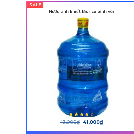
SALE
Nước tinh khiết Bidrico bình vòi
Được xếp
43,000
₫
41,000
₫
hạng
4.00
5
sao