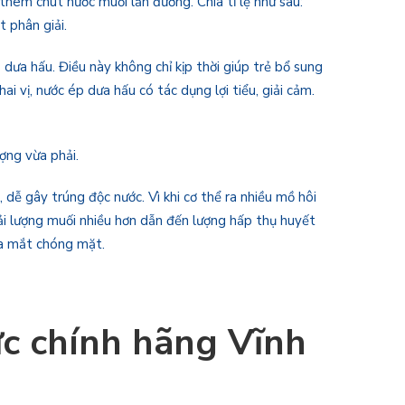
 thêm chút nước muối lẫn đường. Chia tỉ lệ như sau:
 phân giải.
ưa hấu. Điều này không chỉ kịp thời giúp trẻ bổ sung
i vị, nước ép dưa hấu có tác dụng lợi tiểu, giải cảm.
ượng vừa phải.
dễ gây trúng độc nước. Vì khi cơ thể ra nhiều mồ hôi
ải lượng muối nhiều hơn dẫn đến lượng hấp thụ huyết
oa mắt chóng mặt.
ức chính hãng Vĩnh