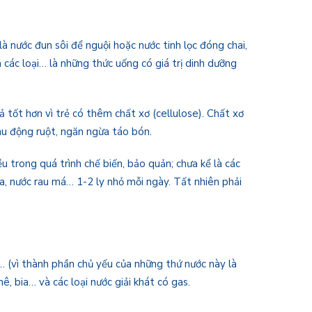
 nước đun sôi để nguội hoặc nước tinh lọc đóng chai,
 các loại… là những thức uống có giá trị dinh dưỡng
 tốt hơn vì trẻ có thêm chất xơ (cellulose). Chất xơ
nhu động ruột, ngăn ngừa táo bón.
ều trong quá trình chế biến, bảo quản; chưa kể là các
a, nước rau má… 1-2 ly nhỏ mỗi ngày. Tất nhiên phải
y… (vì thành phần chủ yếu của những thứ nước này là
ê, bia… và các loại nước giải khát có gas.