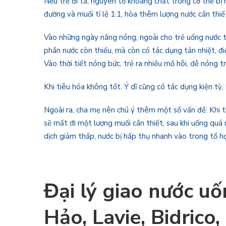
Nếu trẻ đi tả, nguyên tố khoáng chất trong cơ thể bị m
đường và muối tỉ lệ 1:1, hòa thêm lượng nước cần thiế
Vào những ngày nắng nóng, ngoài cho trẻ uống nước tr
phần nước còn thiếu, mà còn có tác dụng tản nhiệt, điề
Vào thời tiết nóng bức, trẻ ra nhiều mồ hôi, dễ nóng 
Khi tiêu hóa không tốt. Ý dĩ cũng có tác dụng kiện tỳ, 
Ngoài ra, cha mẹ nên chú ý thêm một số vấn đề: Khi tr
sẽ mất đi một lượng muối cần thiết, sau khi uống quá
dịch giảm thấp, nước bị hấp thụ nhanh vào trong tổ h
Đại lý giao nước u
Hảo, Lavie, Bidrico,