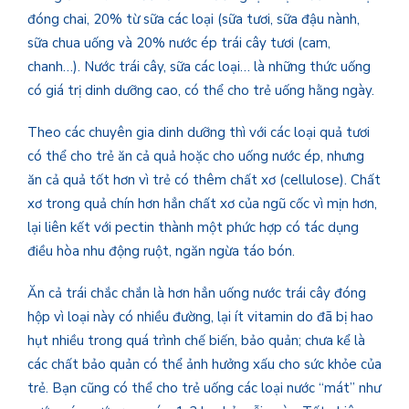
đóng chai, 20% từ sữa các loại (sữa tươi, sữa đậu nành,
sữa chua uống và 20% nước ép trái cây tươi (cam,
chanh…). Nước trái cây, sữa các loại… là những thức uống
có giá trị dinh dưỡng cao, có thể cho trẻ uống hằng ngày.
Theo các chuyên gia dinh dưỡng thì với các loại quả tươi
có thể cho trẻ ăn cả quả hoặc cho uống nước ép, nhưng
ăn cả quả tốt hơn vì trẻ có thêm chất xơ (cellulose). Chất
xơ trong quả chín hơn hẳn chất xơ của ngũ cốc vì mịn hơn,
lại liên kết với pectin thành một phức hợp có tác dụng
điều hòa nhu động ruột, ngăn ngừa táo bón.
Ăn cả trái chắc chắn là hơn hẳn uống nước trái cây đóng
hộp vì loại này có nhiều đường, lại ít vitamin do đã bị hao
hụt nhiều trong quá trình chế biến, bảo quản; chưa kể là
các chất bảo quản có thể ảnh hưởng xấu cho sức khỏe của
trẻ. Bạn cũng có thể cho trẻ uống các loại nước “mát” như