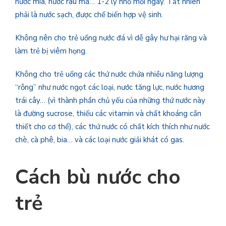
nước mía, nước rau má… 1-2 ly nhỏ mỗi ngày. Tất nhiên
phải là nước sạch, được chế biến hợp vệ sinh.
Không nên cho trẻ uống nước đá vì dễ gây hư hại răng và
làm trẻ bị viêm họng.
Không cho trẻ uống các thứ nước chứa nhiều năng lượng
“rỗng” như nước ngọt các loại, nước tăng lực, nước hương
trái cây… (vì thành phần chủ yếu của những thứ nước này
là đường sucrose, thiếu các vitamin và chất khoáng cần
thiết cho cơ thể), các thứ nước có chất kích thích như nước
chè, cà phê, bia… và các loại nước giải khát có gas.
Cách bù nước cho
trẻ