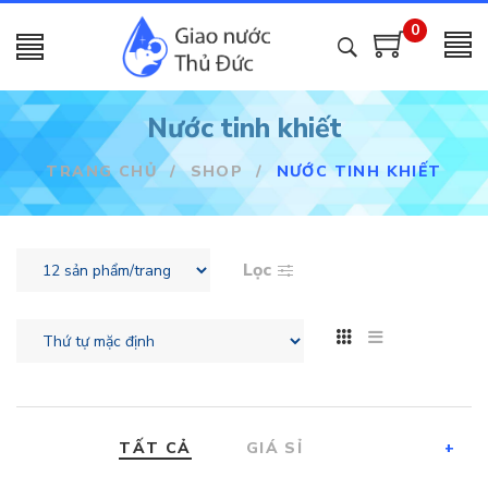
0
Nước tinh khiết
TRANG CHỦ
/
SHOP
/
NƯỚC TINH KHIẾT
Lọc
TẤT CẢ
GIÁ SỈ
+