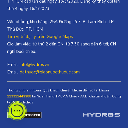
TPHCM cấp lần đầu ngày 13/3/2020. Đăng ký thay đổi lần
thứ 4 ngày 16/1/2023.
Văn phòng, kho hàng: 25A Đường số 7, P. Tam Bình, TP.
Thủ Đức, TP. HCM
Tìm vị trí đại lý trên Google Maps.
Giờ làm việc: từ thứ 2 đến CN; từ 7:30 sáng đến 6 tối; CN
nghỉ buổi chiều.
Email:
info@hydros.vn
Email:
datnuoc@giaonuocthuduc.com
Thông tin thanh toán: Quý khách chuyển khoản đến số tài khoản
113311449988
tại Ngân hàng TMCP Á Châu - ACB, chủ tài khoản: Công
ty TNHH Hydros
Một