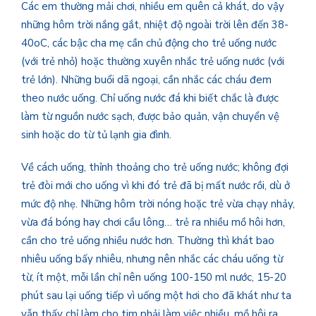
Các em thường mải chơi, nhiều em quên cả khát, do vậy
những hôm trời nắng gắt, nhiệt độ ngoài trời lên đến 38-
40oC, các bậc cha mẹ cần chủ động cho trẻ uống nước
(với trẻ nhỏ) hoặc thường xuyên nhắc trẻ uống nước (với
trẻ lớn). Những buổi dã ngoại, cần nhắc các cháu đem
theo nước uống. Chỉ uống nước đá khi biết chắc là được
làm từ nguồn nước sạch, được bảo quản, vận chuyển vệ
sinh hoặc do từ tủ lạnh gia đình.
Về cách uống, thỉnh thoảng cho trẻ uống nước; không đợi
trẻ đòi mới cho uống vì khi đó trẻ đã bị mất nước rồi, dù ở
mức độ nhẹ. Những hôm trời nóng hoặc trẻ vừa chạy nhảy,
vừa đá bóng hay chơi cầu lông… trẻ ra nhiều mồ hôi hơn,
cần cho trẻ uống nhiều nước hơn. Thường thì khát bao
nhiêu uống bấy nhiêu, nhưng nên nhắc các cháu uống từ
từ, ít một, mỗi lần chỉ nên uống 100-150 ml nước, 15-20
phút sau lại uống tiếp vì uống một hơi cho đã khát như ta
vẫn thấy chỉ làm cho tim phải làm việc nhiều, mồ hôi ra