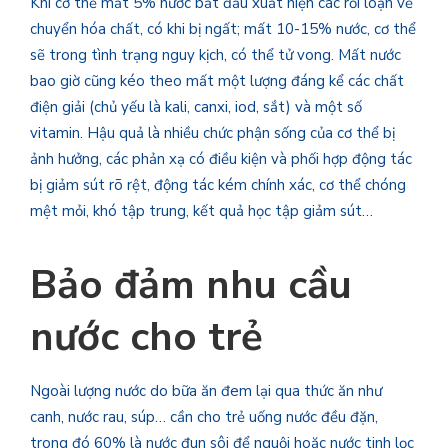
Khi cơ thể mất 5% nước bắt đầu xuất hiện các rối loạn về
chuyển hóa chất, có khi bị ngất; mất 10-15% nước, cơ thể
sẽ trong tình trạng nguy kịch, có thể tử vong. Mất nước
bao giờ cũng kéo theo mất một lượng đáng kể các chất
điện giải (chủ yếu là kali, canxi, iod, sắt) và một số
vitamin. Hậu quả là nhiều chức phận sống của cơ thể bị
ảnh hưởng, các phản xạ có điều kiện và phối hợp động tác
bị giảm sút rõ rệt, động tác kém chính xác, cơ thể chóng
mệt mỏi, khó tập trung, kết quả học tập giảm sút…
Bảo đảm nhu cầu
nước cho trẻ
Ngoài lượng nước do bữa ăn đem lại qua thức ăn như
canh, nước rau, súp… cần cho trẻ uống nước đều đặn,
trong đó 60% là nước đun sôi để nguội hoặc nước tinh lọc