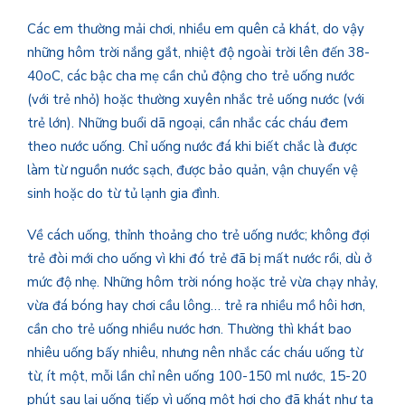
Các em thường mải chơi, nhiều em quên cả khát, do vậy
những hôm trời nắng gắt, nhiệt độ ngoài trời lên đến 38-
40oC, các bậc cha mẹ cần chủ động cho trẻ uống nước
(với trẻ nhỏ) hoặc thường xuyên nhắc trẻ uống nước (với
trẻ lớn). Những buổi dã ngoại, cần nhắc các cháu đem
theo nước uống. Chỉ uống nước đá khi biết chắc là được
làm từ nguồn nước sạch, được bảo quản, vận chuyển vệ
sinh hoặc do từ tủ lạnh gia đình.
Về cách uống, thỉnh thoảng cho trẻ uống nước; không đợi
trẻ đòi mới cho uống vì khi đó trẻ đã bị mất nước rồi, dù ở
mức độ nhẹ. Những hôm trời nóng hoặc trẻ vừa chạy nhảy,
vừa đá bóng hay chơi cầu lông… trẻ ra nhiều mồ hôi hơn,
cần cho trẻ uống nhiều nước hơn. Thường thì khát bao
nhiêu uống bấy nhiêu, nhưng nên nhắc các cháu uống từ
từ, ít một, mỗi lần chỉ nên uống 100-150 ml nước, 15-20
phút sau lại uống tiếp vì uống một hơi cho đã khát như ta