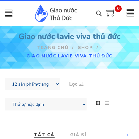
0
Giao nước lavie viva thủ đức
TRANG CHỦ
/
SHOP
/
GIAO NƯỚC LAVIE VIVA THỦ ĐỨC
Lọc
TẤT CẢ
GIÁ SỈ
+