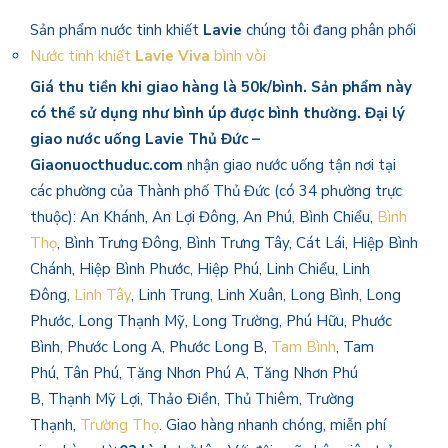
Sản phẩm nước tinh khiết
Lavie
chúng tôi đang phân phối
Nước tinh khiết
Lavie Viva
bình vòi
Giá thu tiền khi giao hàng là 50k/bình. Sản phẩm này
có thể sử dụng như bình úp được bình thường.
Đại lý
giao nước uống Lavie Thủ Đức –
Giaonuocthuduc.com
nhận giao nước uống tận nơi tại
các phường của Thành phố Thủ Đức (có 34 phường trực
thuộc): An Khánh, An Lợi Đông, An Phú, Bình Chiểu,
Bình
Thọ
, Bình Trưng Đông, Bình Trưng Tây, Cát Lái, Hiệp Bình
Chánh, Hiệp Bình Phước, Hiệp Phú, Linh Chiểu, Linh
Đông,
Linh Tây
, Linh Trung, Linh Xuân, Long Bình, Long
Phước, Long Thạnh Mỹ, Long Trường, Phú Hữu, Phước
Bình, Phước Long A, Phước Long B,
Tam Bình
, Tam
Phú, Tân Phú, Tăng Nhơn Phú A, Tăng Nhơn Phú
B, Thạnh Mỹ Lợi, Thảo Điền, Thủ Thiêm, Trường
Thạnh,
Trường Thọ
. Giao hàng nhanh chóng, miễn phí