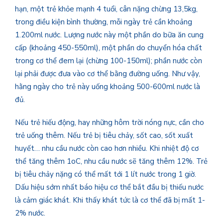
hạn, một trẻ khỏe mạnh 4 tuổi, cân nặng chừng 13,5kg,
trong điều kiện bình thường, mỗi ngày trẻ cần khoảng
1.200ml nước. Lượng nước này một phần do bữa ăn cung
cấp (khoảng 450-550ml), một phần do chuyển hóa chất
trong cơ thể đem lại (chừng 100-150ml); phần nước còn
lại phải được đưa vào cơ thể bằng đường uống. Như vậy,
hằng ngày cho trẻ này uống khoảng 500-600ml nước là
đủ.
Nếu trẻ hiếu động, hay những hôm trời nóng nực, cần cho
trẻ uống thêm. Nếu trẻ bị tiêu chảy, sốt cao, sốt xuất
huyết… nhu cầu nước còn cao hơn nhiều. Khi nhiệt độ cơ
thể tăng thêm 1oC, nhu cầu nước sẽ tăng thêm 12%. Trẻ
bị tiêu chảy nặng có thể mất tới 1 lít nước trong 1 giờ.
Dấu hiệu sớm nhất báo hiệu cơ thể bắt đầu bị thiếu nước
là cảm giác khát. Khi thấy khát tức là cơ thể đã bị mất 1-
2% nước.