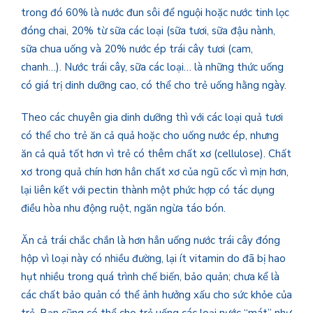
trong đó 60% là nước đun sôi để nguội hoặc nước tinh lọc
đóng chai, 20% từ sữa các loại (sữa tươi, sữa đậu nành,
sữa chua uống và 20% nước ép trái cây tươi (cam,
chanh…). Nước trái cây, sữa các loại… là những thức uống
có giá trị dinh dưỡng cao, có thể cho trẻ uống hằng ngày.
Theo các chuyên gia dinh dưỡng thì với các loại quả tươi
có thể cho trẻ ăn cả quả hoặc cho uống nước ép, nhưng
ăn cả quả tốt hơn vì trẻ có thêm chất xơ (cellulose). Chất
xơ trong quả chín hơn hẳn chất xơ của ngũ cốc vì mịn hơn,
lại liên kết với pectin thành một phức hợp có tác dụng
điều hòa nhu động ruột, ngăn ngừa táo bón.
Ăn cả trái chắc chắn là hơn hẳn uống nước trái cây đóng
hộp vì loại này có nhiều đường, lại ít vitamin do đã bị hao
hụt nhiều trong quá trình chế biến, bảo quản; chưa kể là
các chất bảo quản có thể ảnh hưởng xấu cho sức khỏe của
trẻ. Bạn cũng có thể cho trẻ uống các loại nước “mát” như