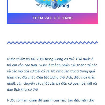
Được xếp hạng
75,000
₫
71,000
₫
5.00
5 sao
THÊM VÀO GIỎ HÀNG
Nước chiếm tới 60-70% trọng lượng cơ thể. Tỉ lệ nước ở
trẻ em còn cao hơn. Nước là thành phần cấu thành tế bào
và các mô của cơ thể; có vai trò rất quan trọng trong quá
trình trao đổi chất, điều tiết lượng thể dịch, điều hòa thân
nhiệt, vận chuyển các chất cặn bã đến cơ quan bài tiết rồi
đào thải khỏi cơ thể.
Nước còn làm giảm độ quánh của máu tạo điều kiện cho