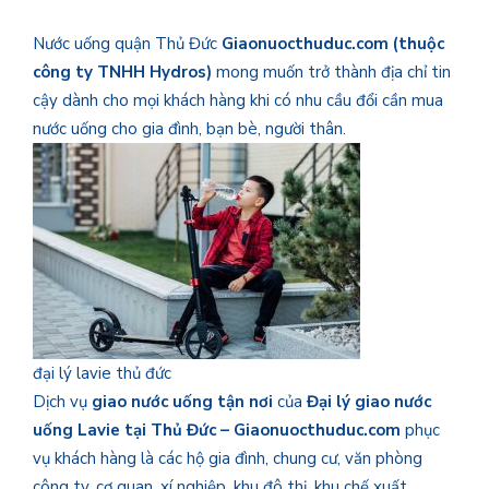
Nước uống quận Thủ Đức
Giaonuocthuduc.com (thuộc
công ty TNHH Hydros)
mong muốn trở thành địa chỉ tin
cậy dành cho mọi khách hàng khi có nhu cầu đổi cần mua
nước uống cho gia đình, bạn bè, người thân.
đại lý lavie thủ đức
Dịch vụ
giao nước uống tận nơi
của
Đại lý giao nước
uống Lavie tại Thủ Đức – Giaonuocthuduc.com
phục
vụ khách hàng là các hộ gia đình, chung cư, văn phòng
công ty, cơ quan, xí nghiệp, khu đô thị, khu chế xuất,