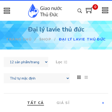
0
Đại lý lavie thủ đức
TRANG CHỦ
/
SHOP
/
ĐẠI LÝ LAVIE THỦ ĐỨC
Lọc
TẤT CẢ
GIÁ SỈ
+