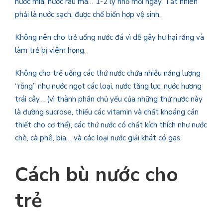
nước mía, nước rau má… 1-2 ly nhỏ mỗi ngày. Tất nhiên
phải là nước sạch, được chế biến hợp vệ sinh.
Không nên cho trẻ uống nước đá vì dễ gây hư hại răng và
làm trẻ bị viêm họng.
Không cho trẻ uống các thứ nước chứa nhiều năng lượng
“rỗng” như nước ngọt các loại, nước tăng lực, nước hương
trái cây… (vì thành phần chủ yếu của những thứ nước này
là đường sucrose, thiếu các vitamin và chất khoáng cần
thiết cho cơ thể), các thứ nước có chất kích thích như nước
chè, cà phê, bia… và các loại nước giải khát có gas.
Cách bù nước cho
trẻ