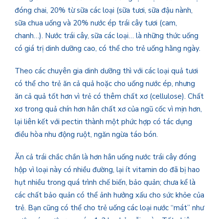
đóng chai, 20% từ sữa các loại (sữa tươi, sữa đậu nành,
sữa chua uống và 20% nước ép trái cây tươi (cam,
chanh…). Nước trái cây, sữa các loại… là những thức uống
có giá trị dinh dưỡng cao, có thể cho trẻ uống hằng ngày.
Theo các chuyên gia dinh dưỡng thì với các loại quả tươi
có thể cho trẻ ăn cả quả hoặc cho uống nước ép, nhưng
ăn cả quả tốt hơn vì trẻ có thêm chất xơ (cellulose). Chất
xơ trong quả chín hơn hẳn chất xơ của ngũ cốc vì mịn hơn,
lại liên kết với pectin thành một phức hợp có tác dụng
điều hòa nhu động ruột, ngăn ngừa táo bón.
Ăn cả trái chắc chắn là hơn hẳn uống nước trái cây đóng
hộp vì loại này có nhiều đường, lại ít vitamin do đã bị hao
hụt nhiều trong quá trình chế biến, bảo quản; chưa kể là
các chất bảo quản có thể ảnh hưởng xấu cho sức khỏe của
trẻ. Bạn cũng có thể cho trẻ uống các loại nước “mát” như