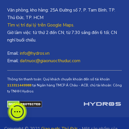
Văn phòng, kho hàng: 25A Đường số 7, P. Tam Bình, TP.
Thủ Đức, TP. HCM
Tìm vị trí đại lý trên Google Maps.
Giờ làm việc: từ thứ 2 đến CN; từ 7:30 sáng đến 6 tối; CN
nghỉ buổi chiều.
Email:
info@hydros.vn
Email:
datnuoc@giaonuocthuduc.com
Thông tin thanh toán: Quý khách chuyển khoản đến số tài khoản
113311449988
tại Ngân hàng TMCP Á Châu - ACB, chủ tài khoản: Công
ty TNHH Hydros
Một
Copyright © 2021
Giao nước Thủ Đức
- Một sản phẩm của