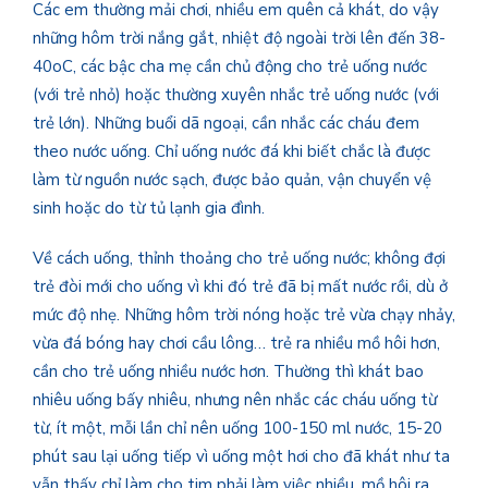
Các em thường mải chơi, nhiều em quên cả khát, do vậy
những hôm trời nắng gắt, nhiệt độ ngoài trời lên đến 38-
40oC, các bậc cha mẹ cần chủ động cho trẻ uống nước
(với trẻ nhỏ) hoặc thường xuyên nhắc trẻ uống nước (với
trẻ lớn). Những buổi dã ngoại, cần nhắc các cháu đem
theo nước uống. Chỉ uống nước đá khi biết chắc là được
làm từ nguồn nước sạch, được bảo quản, vận chuyển vệ
sinh hoặc do từ tủ lạnh gia đình.
Về cách uống, thỉnh thoảng cho trẻ uống nước; không đợi
trẻ đòi mới cho uống vì khi đó trẻ đã bị mất nước rồi, dù ở
mức độ nhẹ. Những hôm trời nóng hoặc trẻ vừa chạy nhảy,
vừa đá bóng hay chơi cầu lông… trẻ ra nhiều mồ hôi hơn,
cần cho trẻ uống nhiều nước hơn. Thường thì khát bao
nhiêu uống bấy nhiêu, nhưng nên nhắc các cháu uống từ
từ, ít một, mỗi lần chỉ nên uống 100-150 ml nước, 15-20
phút sau lại uống tiếp vì uống một hơi cho đã khát như ta
vẫn thấy chỉ làm cho tim phải làm việc nhiều, mồ hôi ra