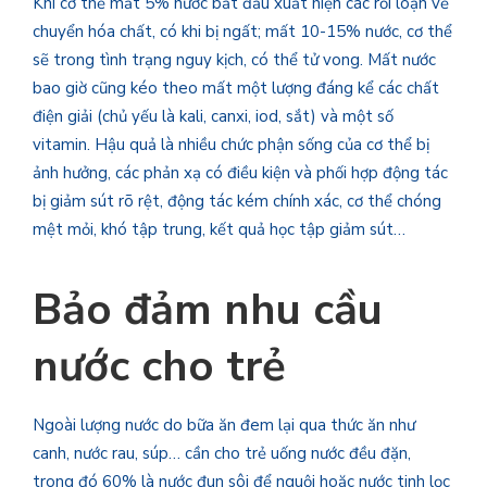
Khi cơ thể mất 5% nước bắt đầu xuất hiện các rối loạn về
chuyển hóa chất, có khi bị ngất; mất 10-15% nước, cơ thể
sẽ trong tình trạng nguy kịch, có thể tử vong. Mất nước
bao giờ cũng kéo theo mất một lượng đáng kể các chất
điện giải (chủ yếu là kali, canxi, iod, sắt) và một số
vitamin. Hậu quả là nhiều chức phận sống của cơ thể bị
ảnh hưởng, các phản xạ có điều kiện và phối hợp động tác
bị giảm sút rõ rệt, động tác kém chính xác, cơ thể chóng
mệt mỏi, khó tập trung, kết quả học tập giảm sút…
Bảo đảm nhu cầu
nước cho trẻ
Ngoài lượng nước do bữa ăn đem lại qua thức ăn như
canh, nước rau, súp… cần cho trẻ uống nước đều đặn,
trong đó 60% là nước đun sôi để nguội hoặc nước tinh lọc