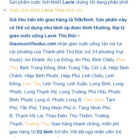
Sản phẩm nước tinh khiết
Lavie
chúng tôi đang phân phối
Nước tinh khiết
Lavie Viva
bình vòi
Giá thu tiền khi giao hàng là 50k/bình. Sản phẩm này
có thể sử dụng như bình úp được bình thường.
Đại lý
giao nước uống Lavie Thủ Đức –
Giaonuocthuduc.com
nhận giao nước uống tận nơi tại
các phường của Thành phố Thủ Đức (có 34 phường trực
thuộc): An Khánh, An Lợi Đông, An Phú, Bình Chiểu,
Bình
Thọ
, Bình Trưng Đông, Bình Trưng Tây, Cát Lái, Hiệp Bình
Chánh, Hiệp Bình Phước, Hiệp Phú, Linh Chiểu, Linh
Đông,
Linh Tây
, Linh Trung, Linh Xuân, Long Bình, Long
Phước, Long Thạnh Mỹ, Long Trường, Phú Hữu, Phước
Bình, Phước Long A, Phước Long B,
Tam Bình
, Tam
Phú, Tân Phú, Tăng Nhơn Phú A, Tăng Nhơn Phú
B, Thạnh Mỹ Lợi, Thảo Điền, Thủ Thiêm, Trường
Thạnh,
Trường Thọ
. Giao hàng nhanh chóng, miễn phí
giao hàng từ
02 bình
trở lên. Với đội ngũ nhân viên trẻ