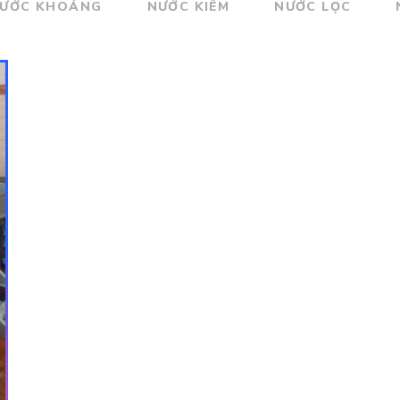
ƯỚC KHOÁNG
NƯỚC KIỀM
NƯỚC LỌC