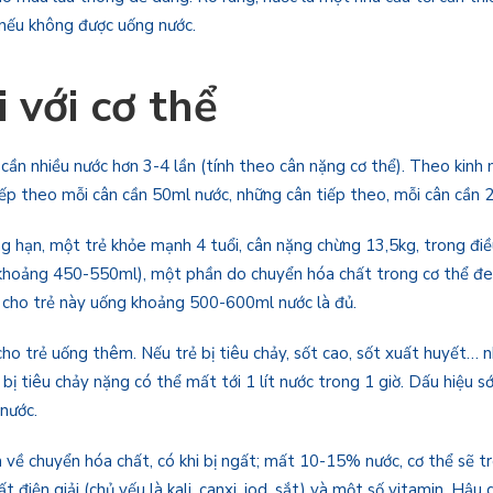
 nếu không được uống nước.
 với cơ thể
 cần nhiều nước hơn 3-4 lần (tính theo cân nặng cơ thể). Theo kinh
ếp theo mỗi cân cần 50ml nước, những cân tiếp theo, mỗi cân cần 
g hạn, một trẻ khỏe mạnh 4 tuổi, cân nặng chừng 13,5kg, trong đi
khoảng 450-550ml), một phần do chuyển hóa chất trong cơ thể đem
 cho trẻ này uống khoảng 500-600ml nước là đủ.
ho trẻ uống thêm. Nếu trẻ bị tiêu chảy, sốt cao, sốt xuất huyết… n
 tiêu chảy nặng có thể mất tới 1 lít nước trong 1 giờ. Dấu hiệu s
 nước.
 về chuyển hóa chất, có khi bị ngất; mất 10-15% nước, cơ thể sẽ tr
iện giải (chủ yếu là kali, canxi, iod, sắt) và một số vitamin. Hậu 