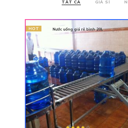
TẤT CẢ
GIÁ SỈ
N
HOT
Nước uống giá rẻ bình 20L