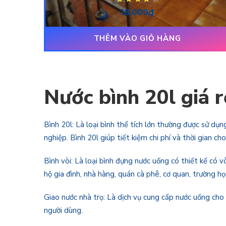
Được xếp
18,000
₫
hạng
4.00
5
sao
THÊM VÀO GIỎ HÀNG
Nước bình 20l giá r
Bình 20l: Là loại bình thể tích lớn thường được sử dụ
nghiệp. Bình 20l giúp tiết kiệm chi phí và thời gian 
Bình vòi: Là loại bình đựng nước uống có thiết kế có 
hộ gia đình, nhà hàng, quán cà phê, cơ quan, trường họ
Giao nước nhà trọ: Là dịch vụ cung cấp nước uống cho c
người dùng.