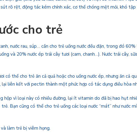
 sút rõ rệt, động tác kém chính xác, cơ thể chóng mệt mỏi, khó tập
ước cho trẻ
anh, nước rau, súp… cần cho trẻ uống nước đều đặn, trong đó 60% là
uống và 20% nước ép trái cây tươi (cam, chanh…). Nước trái cây, sữa
ươi có thể cho trẻ ăn cả quả hoặc cho uống nước ép, nhưng ăn cả quả
, lại liên kết với pectin thành một phức hợp có tác dụng điều hòa 
 hộp vì loại này có nhiều đường, lại ít vitamin do đã bị hao hụt nhi
trẻ. Bạn cũng có thể cho trẻ uống các loại nước “mát” như nước mí
 và làm trẻ bị viêm họng.