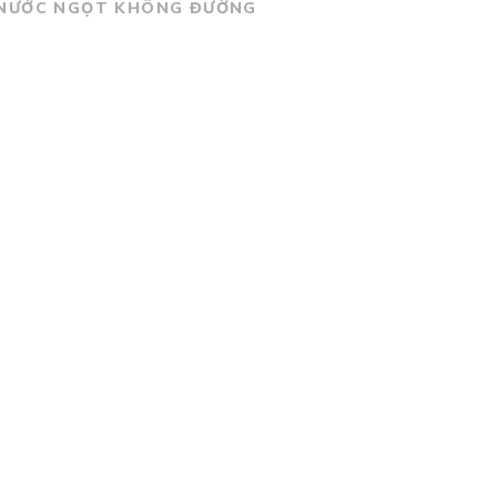
NƯỚC NGỌT KHÔNG ĐƯỜNG