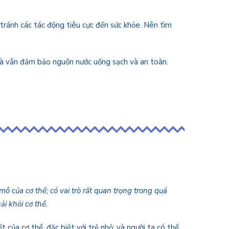
tránh các tác động tiêu cực đến sức khỏe. Nên tìm
h mà vẫn đảm bảo nguồn nước uống sạch và an toàn.
ô của cơ thể; có vai trò rất quan trọng trong quá
ải khỏi cơ thể.
của cơ thể, đặc biệt với trẻ nhỏ; và người ta có thể