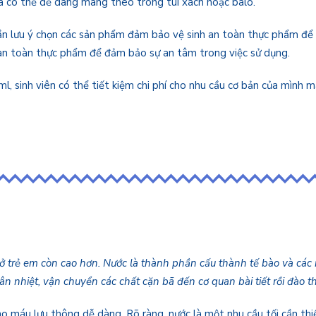
 và có thể dễ dàng mang theo trong túi xách hoặc balo.
cần lưu ý chọn các sản phẩm đảm bảo vệ sinh an toàn thực phẩm để 
h an toàn thực phẩm để đảm bảo sự an tâm trong việc sử dụng.
0ml, sinh viên có thể tiết kiệm chi phí cho nhu cầu cơ bản của mìn
ở trẻ em còn cao hơn. Nước là thành phần cấu thành tế bào và các m
thân nhiệt, vận chuyển các chất cặn bã đến cơ quan bài tiết rồi đào th
máu lưu thông dễ dàng. Rõ ràng, nước là một nhu cầu tối cần thiết 