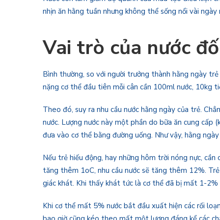
nhịn ăn hằng tuần nhưng không thể sống nổi vài ngày
Vai trò của nước đối
Bình thường, so với người trưởng thành hằng ngày trẻ
nặng cơ thể đầu tiên mỗi cân cần 100ml nước, 10kg ti
Theo đó, suy ra nhu cầu nước hằng ngày của trẻ. Chẳn
nước. Lượng nước này một phần do bữa ăn cung cấp (
đưa vào cơ thể bằng đường uống. Như vậy, hằng ngày
Nếu trẻ hiếu động, hay những hôm trời nóng nực, cần c
tăng thêm 1oC, nhu cầu nước sẽ tăng thêm 12%. Trẻ bị
giác khát. Khi thấy khát tức là cơ thể đã bị mất 1-2%
Khi cơ thể mất 5% nước bắt đầu xuất hiện các rối loạn
bao giờ cũng kéo theo mất một lượng đáng kể các chất đ