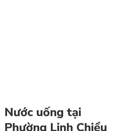
8
19/10/2021
0
Đại lý giao nước Phường
Linh Chiểu Thủ Đức
Xem đầy đủ
Nước uống tại
Phường Linh Chiểu