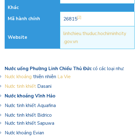
Khác
[2]
Mã hành chính
26815
linhchieu
.thuduc
.hochiminhcity
Website
.gov
.vn
Nước uống Phường Linh Chiểu Thủ Đức
có các loại như:
Nước khoáng
thiên nhiên
La Vie
Nước tinh khiết
Dasani
Nước khoáng Vĩnh Hảo
Nước tinh khiết Aquafina
Nước tinh khiết Bidrico
Nước tinh khiết Sapuwa
Nước khoáng Evian