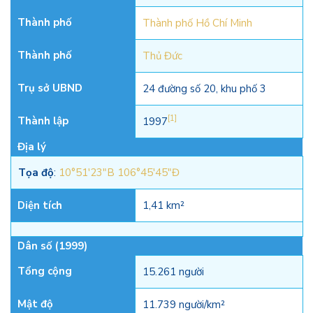
Thành phố
Thành phố Hồ Chí Minh
Thành phố
Thủ Đức
Trụ sở UBND
24 đường số 20, khu phố 3
[1]
Thành lập
1997
Địa lý
Tọa độ
:
10°51′23″B
106°45′45″Đ
Diện tích
1,41 km²
Dân số (1999)
Tổng cộng
15.261 người
Mật độ
11.739 người/km²