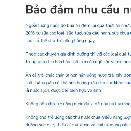
Bảo đảm nhu cầu n
Ngoài lượng nước do bữa ăn đem lại qua thức ăn như c
20% từ sữa các loại (sữa tươi, sữa đậu nành, sữa chua 
cao, có thể cho trẻ uống hằng ngày.
Theo các chuyên gia dinh dưỡng thì với các loại quả t
trong quả chín hơn hẳn chất xơ của ngũ cốc vì mịn hơn
Ăn cả trái chắc chắn là hơn hẳn uống nước trái cây đóng
chất bảo quản có thể ảnh hưởng xấu cho sức khỏe của 
là nước sạch, được chế biến hợp vệ sinh.
Không nên cho trẻ uống nước đá vì dễ gây hư hại răng
Không cho trẻ uống các thứ nước chứa nhiều năng lượng
đường sucrose, thiếu các vitamin và chất khoáng cần th