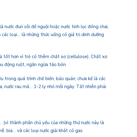
 nước đun sôi để nguội hoặc nước tinh lọc đóng chai,
 các loại… là những thức uống có giá trị dinh dưỡng
 tốt hơn vì trẻ có thêm chất xơ (cellulose). Chất xơ
nhu động ruột, ngăn ngừa táo bón.
ều trong quá trình chế biến, bảo quản; chưa kể là các
a, nước rau má… 1-2 ly nhỏ mỗi ngày. Tất nhiên phải
y… (vì thành phần chủ yếu của những thứ nước này là
ê, bia… và các loại nước giải khát có gas.