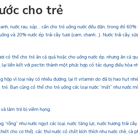
ước cho trẻ
anh, nước rau, súp… cần cho trẻ uống nước đều đặn, trong đó 60% là
uống và 20% nước ép trái cây tươi (cam, chanh…). Nước trái cây, sữa
ươi có thể cho trẻ ăn cả quả hoặc cho uống nước ép, nhưng ăn cả quả
, lại liên kết với pectin thành một phức hợp có tác dụng điều hòa 
 hộp vì loại này có nhiều đường, lại ít vitamin do đã bị hao hụt nhi
trẻ. Bạn cũng có thể cho trẻ uống các loại nước “mát” như nước mí
 và làm trẻ bị viêm họng.
 “rỗng” như nước ngọt các loại, nước tăng lực, nước hương trái câ
iết cho cơ thể), các thứ nước có chất kích thích như nước chè, cà ph