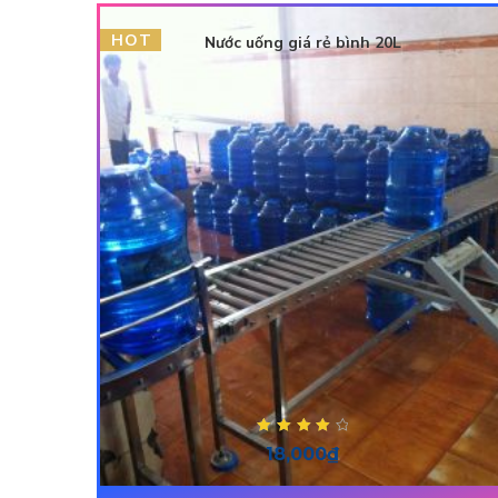
HOT
Nước uống giá rẻ bình 20L
Được xếp
18,000
₫
hạng
4.00
5
sao