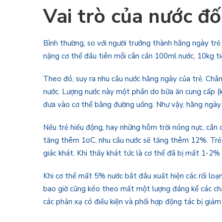
Vai trò của nước đối
Bình thường, so với người trưởng thành hằng ngày trẻ
nặng cơ thể đầu tiên mỗi cân cần 100ml nước, 10kg ti
Theo đó, suy ra nhu cầu nước hằng ngày của trẻ. Chẳn
nước. Lượng nước này một phần do bữa ăn cung cấp (
đưa vào cơ thể bằng đường uống. Như vậy, hằng ngày
Nếu trẻ hiếu động, hay những hôm trời nóng nực, cần c
tăng thêm 1oC, nhu cầu nước sẽ tăng thêm 12%. Trẻ bị
giác khát. Khi thấy khát tức là cơ thể đã bị mất 1-2%
Khi cơ thể mất 5% nước bắt đầu xuất hiện các rối loạn
bao giờ cũng kéo theo mất một lượng đáng kể các chất đ
các phản xạ có điều kiện và phối hợp động tác bị giảm