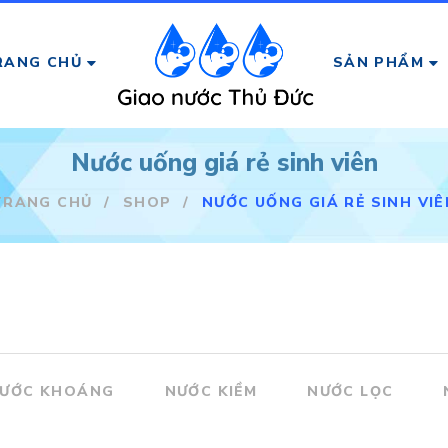
RANG CHỦ
SẢN PHẨM
Nước uống giá rẻ sinh viên
TRANG CHỦ
/
SHOP
/
NƯỚC UỐNG GIÁ RẺ SINH VIÊ
ƯỚC KHOÁNG
NƯỚC KIỀM
NƯỚC LỌC