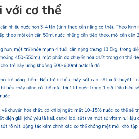
 với cơ thể
 cần nhiều nước hơn 3-4 lần (tính theo cân nặng cơ thể). Theo kinh
ếp theo mỗi cân cần 50ml nước, những cân tiếp theo, mỗi cân cần 
g hạn, một trẻ khỏe mạnh 4 tuổi, cân nặng chừng 13,5kg, trong đi
khoảng 450-550ml), một phần do chuyển hóa chất trong cơ thể đem
 cho trẻ này uống khoảng 500-600ml nước là đủ.
ho trẻ uống thêm. Nếu trẻ bị tiêu chảy, sốt cao, sốt xuất huyết… n
 tiêu chảy nặng có thể mất tới 1 lít nước trong 1 giờ. Dấu hiệu s
 nước.
 về chuyển hóa chất, có khi bị ngất; mất 10-15% nước, cơ thể sẽ tr
iện giải (chủ yếu là kali, canxi, iod, sắt) và một số vitamin. Hậu 
 sút rõ rệt, động tác kém chính xác, cơ thể chóng mệt mỏi, khó tập