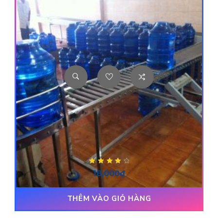
Được xếp
18,000
₫
hạng
4.00
5
sao
THÊM VÀO GIỎ HÀNG