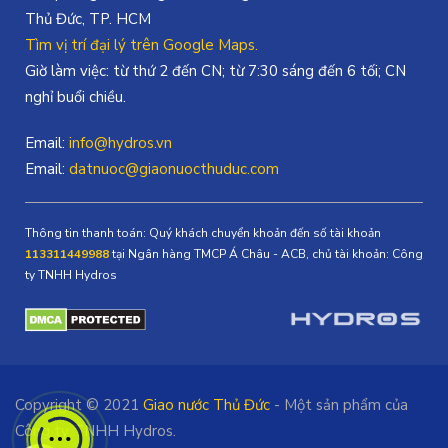
Thủ Đức, TP. HCM
Tìm vị trí đại lý trên Google Maps.
Giờ làm việc: từ thứ 2 đến CN; từ 7:30 sáng đến 6 tối; CN
nghỉ buổi chiều.
Email:
info@hydros.vn
Email:
datnuoc@giaonuocthuduc.com
Thông tin thanh toán: Quý khách chuyển khoản đến số tài khoản
113311449988
tại Ngân hàng TMCP Á Châu - ACB, chủ tài khoản: Công
ty TNHH Hydros
Một
Copyright © 2021
Giao nước Thủ Đức
- Một sản phẩm của
Công ty TNHH Hydros.