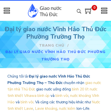
0
Đại lý giao nước Vĩnh Hảo Thủ Đức
Phường Trường Thọ
TRANG CHỦ
/
ĐẠI LÝ GIAO NƯỚC VĨNH HẢO THỦ ĐỨC PHƯỜNG
TRƯỜNG THỌ
Chúng tôi là
Đại lý giao nước Vĩnh Hảo Thủ Đức
Phường Trường Thọ – Thủ Đức
chuyên nhận
giao nước
tận nhà Thủ Đức
giao nước uống đóng
bình 20 lít
nước
tinh khiết Vihawa bình úp
và
bình vòi
,
nước khoáng Vĩnh
Hảo
và
bình vòi
. Và cùng các thương hiệu khác như
Nước
tinh khiết Lavie
,
Lavie khoáng
,
nước kiềm
Ion-Life.